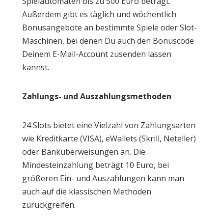
Spielautomaten bis zu 500 Euro beträgt.
Außerdem gibt es täglich und wöchentlich
Bonusangebote an bestimmte Spiele oder Slot-
Maschinen, bei denen Du auch den Bonuscode
Deinem E-Mail-Account zusenden lassen
kannst.
Zahlungs- und Auszahlungsmethoden
24 Slots bietet eine Vielzahl von Zahlungsarten
wie Kreditkarte (VISA), eWallets (Skrill, Neteller)
oder Banküberweisungen an. Die
Mindesteinzahlung beträgt 10 Euro, bei
größeren Ein- und Auszahlungen kann man
auch auf die klassischen Methoden
zurückgreifen.