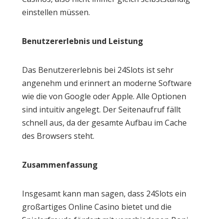
einstellen müssen.
Benutzererlebnis und Leistung
Das Benutzererlebnis bei 24Slots ist sehr
angenehm und erinnert an moderne Software
wie die von Google oder Apple. Alle Optionen
sind intuitiv angelegt. Der Seitenaufruf fällt
schnell aus, da der gesamte Aufbau im Cache
des Browsers steht.
Zusammenfassung
Insgesamt kann man sagen, dass 24Slots ein
großartiges Online Casino bietet und die