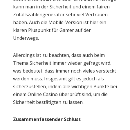
kann man in der Sicherheit und einem fairen
Zufallszahlengenerator sehr viel Vertrauen
haben. Auch die Mobile-Version ist hier ein
klaren Pluspunkt für Gamer auf der
Underwegs.
Allerdings ist zu beachten, dass auch beim
Thema Sicherheit immer wieder gefragt wird,
was bedeutet, dass immer noch vieles versteckt
werden muss. Insgesamt gilt es jedoch als
sicherzustellen, indem alle wichtigen Punkte bei
einem Online Casino überprüft sind, um die
Sicherheit bestätigten zu lassen.
Zusammenfassender Schluss