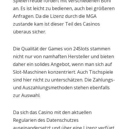
Spielerfreude fördert mit verschiedenen Boni
an. Es ist leicht zu bedienen, auch bei größeren
Anfragen. Da die Lizenz durch die MGA
zustande kam ist dieser Teil des Casinos
überaus sicher.
Die Qualität der Games von 24Slots stammen
nicht nur von namhaften Hersteller und bieten
daher ein solides Angebot, wenn man sich auf
Slot-Maschinen konzentriert. Auch Tischspiele
sind hier nicht zu unterschätzen. Die Zahlungs-
und Auszahlungsmethoden stehen ebenfalls
zur Auswahl.
Da sich das Casino mit den aktuellen
Regularien des Datenschutzes
auseinandersetzt und über eine Lizenz verfügt,