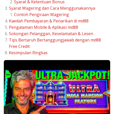
Syarat & Ketentuan Bonus
Syarat Wagering dan Cara Menggunakannya
Contoh Pengiraan Wagering
Kaedah Pembayaran & Penarikan di md88
Pengalaman Mobile & Aplikasi md88
Sokongan Pelanggan, Keselamatan & Lesen
Tips Bertaruh Bertanggungjawab dengan md88
Free Credit
Kesimpulan Ringkas