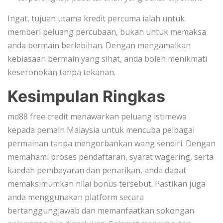
Ingat, tujuan utama kredit percuma ialah untuk
memberi peluang percubaan, bukan untuk memaksa
anda bermain berlebihan. Dengan mengamalkan
kebiasaan bermain yang sihat, anda boleh menikmati
keseronokan tanpa tekanan.
Kesimpulan Ringkas
md88 free credit menawarkan peluang istimewa
kepada pemain Malaysia untuk mencuba pelbagai
permainan tanpa mengorbankan wang sendiri. Dengan
memahami proses pendaftaran, syarat wagering, serta
kaedah pembayaran dan penarikan, anda dapat
memaksimumkan nilai bonus tersebut. Pastikan juga
anda menggunakan platform secara
bertanggungjawab dan memanfaatkan sokongan