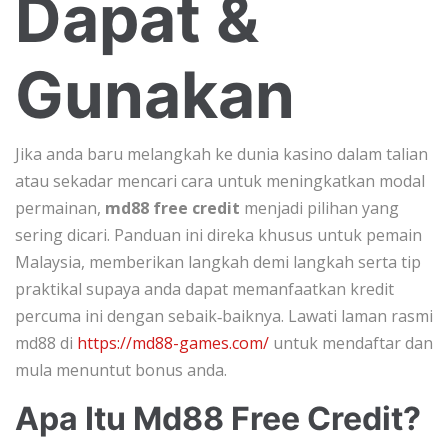
Dapat &
Gunakan
Jika anda baru melangkah ke dunia kasino dalam talian
atau sekadar mencari cara untuk meningkatkan modal
permainan,
md88 free credit
menjadi pilihan yang
sering dicari. Panduan ini direka khusus untuk pemain
Malaysia, memberikan langkah demi langkah serta tip
praktikal supaya anda dapat memanfaatkan kredit
percuma ini dengan sebaik‑baiknya. Lawati laman rasmi
md88 di
https://md88-games.com/
untuk mendaftar dan
mula menuntut bonus anda.
Apa Itu Md88 Free Credit?