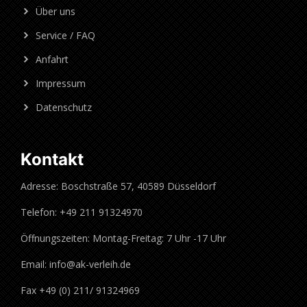
Über uns
Service / FAQ
Anfahrt
Impressum
Datenschutz
Kontakt
Adresse: Boschstraße 57, 40589 Düsseldorf
Telefon: +49 211 91324970
Öffnungszeiten: Montag-Freitag: 7 Uhr -17 Uhr
Email: info@ak-verleih.de
Fax +49 (0) 211/ 91324969