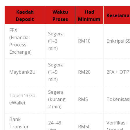
Kaedah
Waktu
Had
Keselama
Deposit
Proses
Minimum
FPX
Segera
(Financial
(1–3
RM10
Enkripsi S
Process
min)
Exchange)
Segera
Maybank2U
(1–5
RM20
2FA + OTP
min)
Segera
Touch ‘n Go
(kurang
RM5
Tokenisas
eWallet
2 min)
Bank
24–48
Verifikasi
Transfer
RM50
jam
Manual