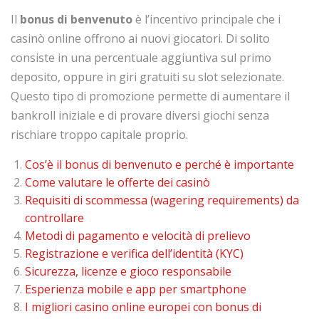
Il
bonus di benvenuto
è l’incentivo principale che i
casinò online offrono ai nuovi giocatori. Di solito
consiste in una percentuale aggiuntiva sul primo
deposito, oppure in giri gratuiti su slot selezionate.
Questo tipo di promozione permette di aumentare il
bankroll iniziale e di provare diversi giochi senza
rischiare troppo capitale proprio.
Cos’è il bonus di benvenuto e perché è importante
Come valutare le offerte dei casinò
Requisiti di scommessa (wagering requirements) da
controllare
Metodi di pagamento e velocità di prelievo
Registrazione e verifica dell’identità (KYC)
Sicurezza, licenze e gioco responsabile
Esperienza mobile e app per smartphone
I migliori casino online europei con bonus di