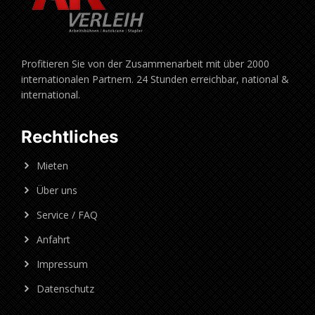
Profitieren Sie von der Zusammenarbeit mit über 2000
internationalen Partnern. 24 Stunden erreichbar, national &
international.
Rechtliches
Mieten
Über uns
Service / FAQ
Anfahrt
Impressum
Datenschutz