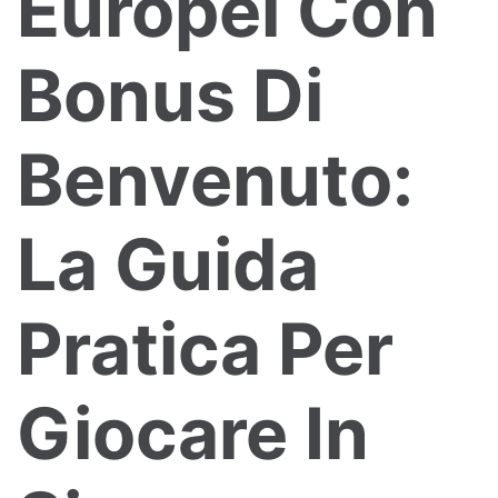
Europei Con
Bonus Di
Benvenuto:
La Guida
Pratica Per
Giocare In