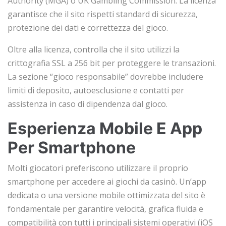
Authority (MGA) o UK Gambling Commission. La licenza
garantisce che il sito rispetti standard di sicurezza,
protezione dei dati e correttezza del gioco.
Oltre alla licenza, controlla che il sito utilizzi la
crittografia SSL a 256 bit per proteggere le transazioni.
La sezione “gioco responsabile” dovrebbe includere
limiti di deposito, autoesclusione e contatti per
assistenza in caso di dipendenza dal gioco.
Esperienza Mobile E App
Per Smartphone
Molti giocatori preferiscono utilizzare il proprio
smartphone per accedere ai giochi da casinò. Un’app
dedicata o una versione mobile ottimizzata del sito è
fondamentale per garantire velocità, grafica fluida e
compatibilità con tutti i principali sistemi operativi (iOS