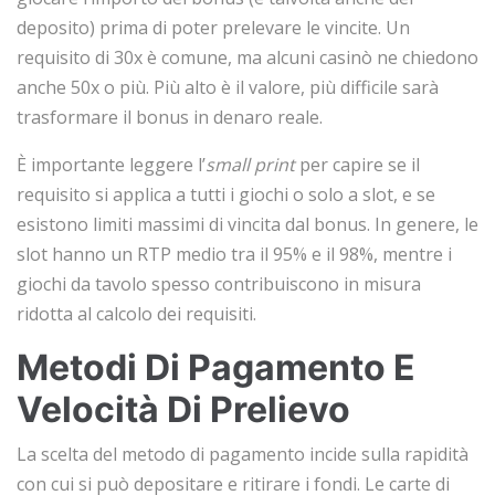
deposito) prima di poter prelevare le vincite. Un
requisito di 30x è comune, ma alcuni casinò ne chiedono
anche 50x o più. Più alto è il valore, più difficile sarà
trasformare il bonus in denaro reale.
È importante leggere l’
small print
per capire se il
requisito si applica a tutti i giochi o solo a slot, e se
esistono limiti massimi di vincita dal bonus. In genere, le
slot hanno un RTP medio tra il 95% e il 98%, mentre i
giochi da tavolo spesso contribuiscono in misura
ridotta al calcolo dei requisiti.
Metodi Di Pagamento E
Velocità Di Prelievo
La scelta del metodo di pagamento incide sulla rapidità
con cui si può depositare e ritirare i fondi. Le carte di