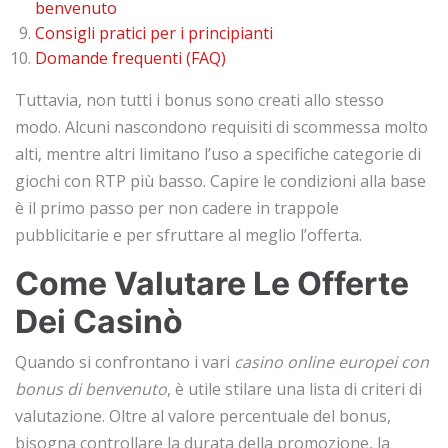
benvenuto
Consigli pratici per i principianti
Domande frequenti (FAQ)
Tuttavia, non tutti i bonus sono creati allo stesso
modo. Alcuni nascondono requisiti di scommessa molto
alti, mentre altri limitano l’uso a specifiche categorie di
giochi con RTP più basso. Capire le condizioni alla base
è il primo passo per non cadere in trappole
pubblicitarie e per sfruttare al meglio l’offerta.
Come Valutare Le Offerte
Dei Casinò
Quando si confrontano i vari
casino online europei con
bonus di benvenuto
, è utile stilare una lista di criteri di
valutazione. Oltre al valore percentuale del bonus,
bisogna controllare la durata della promozione, la