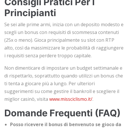
Consigli Pratici Per I
Principianti
Se sei alle prime armi, inizia con un deposito modesto e
scegli un bonus con requisiti di scommessa contenuti
(25x o meno). Gioca principalmente su slot con RTP
alto, così da massimizzare le probabilità di raggiungere
i requisiti senza perdere troppo capitale.
Non dimenticare di impostare un budget settimanale e
di rispettarlo, soprattutto quando utilizzi un bonus che
ti tenta a giocare più a lungo. Per ulteriori
suggerimenti su come gestire il bankroll e scegliere il
miglior casinò, visita
www.missciclismo.it/
.
Domande Frequenti (FAQ)
Posso ricevere il bonus di benvenuto se gioco da