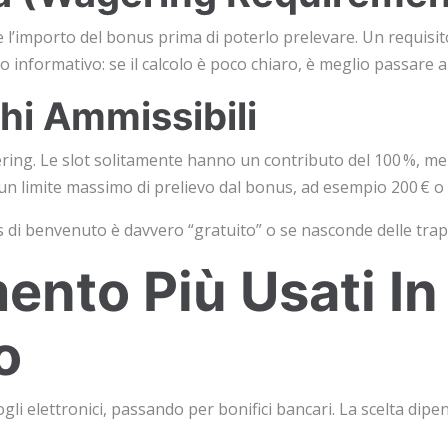
re l’importo del bonus prima di poterlo prelevare. Un requi
io informativo: se il calcolo è poco chiaro, è meglio passare 
chi Ammissibili
ering. Le slot solitamente hanno un contributo del 100 %, me
 un limite massimo di prelievo dal bonus, ad esempio 200 € o 
nus di benvenuto è davvero “gratuito” o se nasconde delle tra
nto Più Usati In 
o
li elettronici, passando per bonifici bancari. La scelta dipende