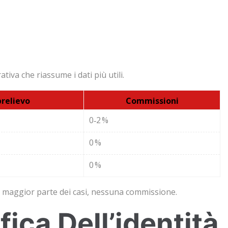
iva che riassume i dati più utili.
relievo
Commissioni
0‑2 %
0 %
0 %
ella maggior parte dei casi, nessuna commissione.
ica Dell’identità