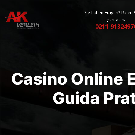
Sie haben Fragen? Rufen 
gerne an.
0211-9132497
Casino Online 
Guida Prat