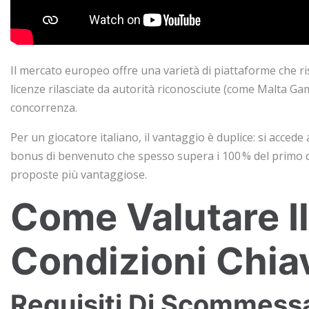
Il mercato europeo offre una varietà di piattaforme che ri
licenze rilasciate da autorità riconosciute (come Malta G
concorrenza.
Per un giocatore italiano, il vantaggio è duplice: si accede 
bonus di benvenuto che spesso supera i 100 % del primo de
proposte più vantaggiose.
Come Valutare I
Condizioni Chia
Requisiti Di Scommess