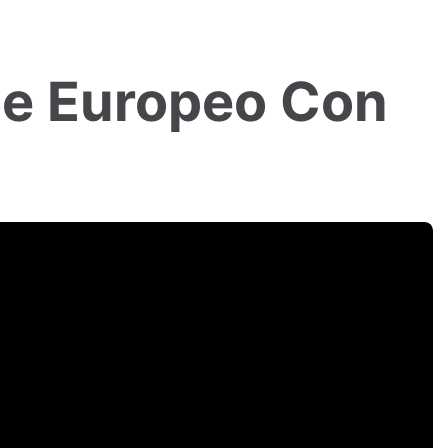
ne Europeo Con