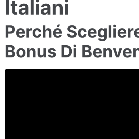
Italiani
Perché Sceglier
Bonus Di Benve