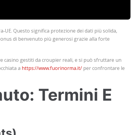
‑UE. Questo significa protezione dei dati più solida,
onus di benvenuto più generosi grazie alla forte
e casino gestiti da croupier reali, e si può sfruttare un
occhiata a
https://www.fuorinorma.it/
per confrontare le
uto: Termini E
ts)