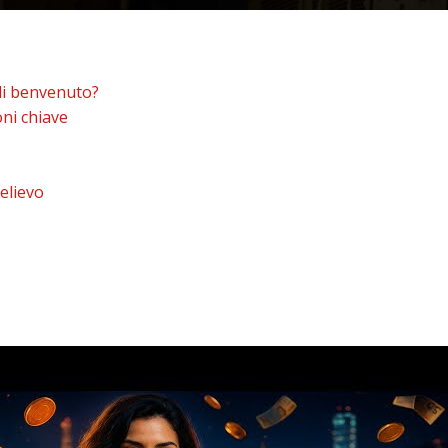
di benvenuto?
oni chiave
elievo