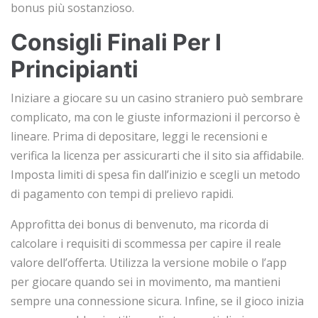
bonus più sostanzioso.
Consigli Finali Per I
Principianti
Iniziare a giocare su un casino straniero può sembrare
complicato, ma con le giuste informazioni il percorso è
lineare. Prima di depositare, leggi le recensioni e
verifica la licenza per assicurarti che il sito sia affidabile.
Imposta limiti di spesa fin dall’inizio e scegli un metodo
di pagamento con tempi di prelievo rapidi.
Approfitta dei bonus di benvenuto, ma ricorda di
calcolare i requisiti di scommessa per capire il reale
valore dell’offerta. Utilizza la versione mobile o l’app
per giocare quando sei in movimento, ma mantieni
sempre una connessione sicura. Infine, se il gioco inizia