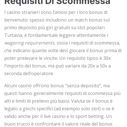
Requisiti Di Scommessa
I casino stranieri sono famosi per i loro bonus di
benvenuto: spesso includono un match bonus sul
primo deposito più giri gratuiti su slot popolari.
Tuttavia, è fondamentale leggere attentamente i
wagering requirements
, ossia i requisiti di scommessa,
che indicano quante volte devi giocare il bonus prima di
poter prelevare le vincite. Un requisito tipico è 30x
l’importo del bonus, ma può variare da 20x a 50x a
seconda dell’operatore.
Alcuni casinò offrono bonus “senza deposito”, ma
questi hanno generalmente requisiti di scommessa più
alti e limiti di prelievo più bassi. Valuta se il bonus è
legato a giochi specifici (ad esempio solo slot) o se è
valido anche per il live casino e lo sport betting. Un
buon trucco è confrontare il valore reale del bonus