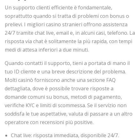
Un supporto clienti efficiente è fondamentale,
soprattutto quando si tratta di problemi con bonus o
prelievi. I migliori casino stranieri offrono assistenza
24/7 tramite chat live, email e, in alcuni casi, telefono. La
risposta via chat è solitamente la più rapida, con tempi
medi di attesa inferiori a due minuti.
Quando contatti il supporto, tieni a portata di mano il
tuo ID cliente e una breve descrizione del problema.
Molti casinò forniscono anche una sezione FAQ
dettagliata, dove è possibile trovare risposte a
domande comuni su bonus, metodi di pagamento,
verifiche KYC e limiti di scommessa. Se il servizio non
soddisfa le tue aspettative, valuta di passare a un altro
operatore con recensioni più positive.
Chat live: risposta immediata, disponibile 24/7.