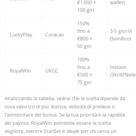
€1.000 +
wallet)
100 giri
150%
fino a
3‑5 giorni
LuckyPlay
Curacao
€800 +
(bonifico)
50 giri
100%
fino a
Instant
RoyalWin
UKGC
€500 +
(Skrill/Nete
75 giri
Analizzando la tabella, vedrai che la scelta dipende da
cosa valorizzi di più: licenza, velocità di prelievo o
l’ammontare del bonus. Se la tua priorità è la rapidità
del payout, RoyalWin potrebbe essere la scelta
migliore, mentre StarBet è ideale per chi cerca un