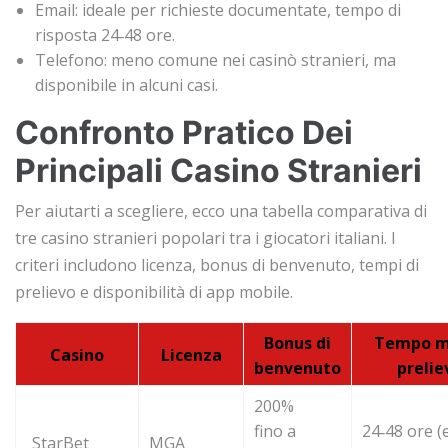
Email: ideale per richieste documentate, tempo di
risposta 24‑48 ore.
Telefono: meno comune nei casinò stranieri, ma
disponibile in alcuni casi.
Confronto Pratico Dei
Principali Casino Stranieri
Per aiutarti a scegliere, ecco una tabella comparativa di
tre casino stranieri popolari tra i giocatori italiani. I
criteri includono licenza, bonus di benvenuto, tempi di
prelievo e disponibilità di app mobile.
Bonus di
Tempo m
Casino
Licenza
benvenuto
prelie
200%
fino a
24‑48 ore (
StarBet
MGA