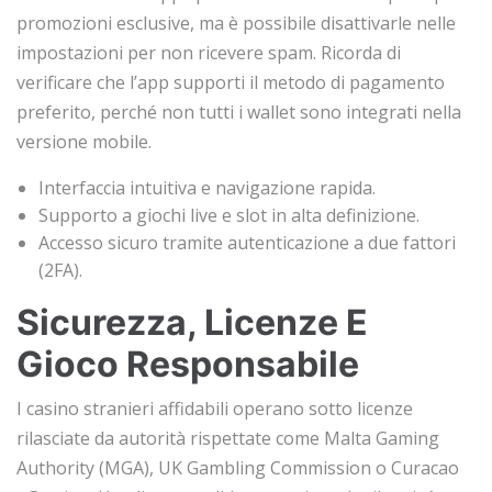
promozioni esclusive, ma è possibile disattivarle nelle
impostazioni per non ricevere spam. Ricorda di
verificare che l’app supporti il metodo di pagamento
preferito, perché non tutti i wallet sono integrati nella
versione mobile.
Interfaccia intuitiva e navigazione rapida.
Supporto a giochi live e slot in alta definizione.
Accesso sicuro tramite autenticazione a due fattori
(2FA).
Sicurezza, Licenze E
Gioco Responsabile
I casino stranieri affidabili operano sotto licenze
rilasciate da autorità rispettate come Malta Gaming
Authority (MGA), UK Gambling Commission o Curacao