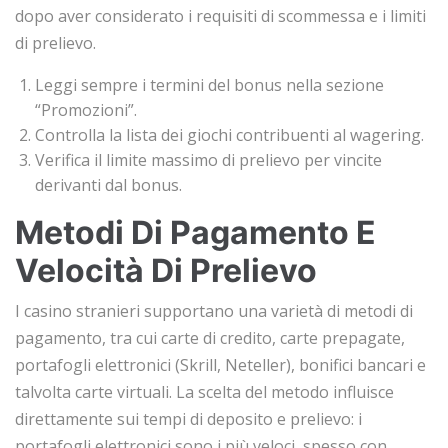
dopo aver considerato i requisiti di scommessa e i limiti
di prelievo.
Leggi sempre i termini del bonus nella sezione
“Promozioni”.
Controlla la lista dei giochi contribuenti al wagering.
Verifica il limite massimo di prelievo per vincite
derivanti dal bonus.
Metodi Di Pagamento E
Velocità Di Prelievo
I casino stranieri supportano una varietà di metodi di
pagamento, tra cui carte di credito, carte prepagate,
portafogli elettronici (Skrill, Neteller), bonifici bancari e
talvolta carte virtuali. La scelta del metodo influisce
direttamente sui tempi di deposito e prelievo: i
portafogli elettronici sono i più veloci, spesso con