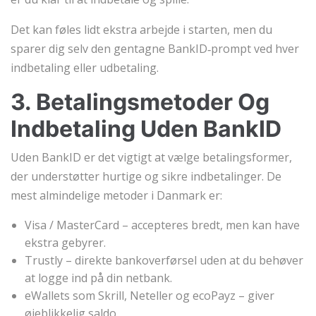
Det kan føles lidt ekstra arbejde i starten, men du
sparer dig selv den gentagne BankID‑prompt ved hver
indbetaling eller udbetaling.
3. Betalingsmetoder Og
Indbetaling Uden BankID
Uden BankID er det vigtigt at vælge betalingsformer,
der understøtter hurtige og sikre indbetalinger. De
mest almindelige metoder i Danmark er:
Visa / MasterCard – accepteres bredt, men kan have
ekstra gebyrer.
Trustly – direkte bankoverførsel uden at du behøver
at logge ind på din netbank.
eWallets som Skrill, Neteller og ecoPayz – giver
øjeblikkelig saldo.