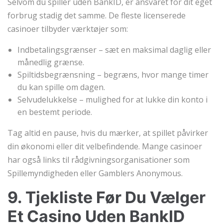
Selvom du spiller uden BankID, er ansvaret for dit eget
forbrug stadig det samme. De fleste licenserede
casinoer tilbyder værktøjer som:
Indbetalingsgrænser – sæt en maksimal daglig eller
månedlig grænse.
Spiltidsbegrænsning – begræns, hvor mange timer
du kan spille om dagen.
Selvudelukkelse – mulighed for at lukke din konto i
en bestemt periode.
Tag altid en pause, hvis du mærker, at spillet påvirker
din økonomi eller dit velbefindende. Mange casinoer
har også links til rådgivningsorganisationer som
Spillemyndigheden eller Gamblers Anonymous.
9. Tjekliste Før Du Vælger
Et Casino Uden BankID