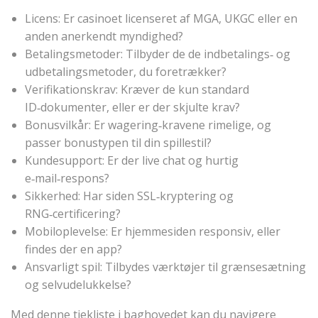
Licens: Er casinoet licenseret af MGA, UKGC eller en
anden anerkendt myndighed?
Betalingsmetoder: Tilbyder de de indbetalings‑ og
udbetalingsmetoder, du foretrækker?
Verifikationskrav: Kræver de kun standard
ID‑dokumenter, eller er der skjulte krav?
Bonusvilkår: Er wagering‑kravene rimelige, og
passer bonustypen til din spillestil?
Kundesupport: Er der live chat og hurtig
e‑mail‑respons?
Sikkerhed: Har siden SSL‑kryptering og
RNG‑certificering?
Mobiloplevelse: Er hjemmesiden responsiv, eller
findes der en app?
Ansvarligt spil: Tilbydes værktøjer til grænsesætning
og selvudelukkelse?
Med denne tjekliste i baghovedet kan du navigere