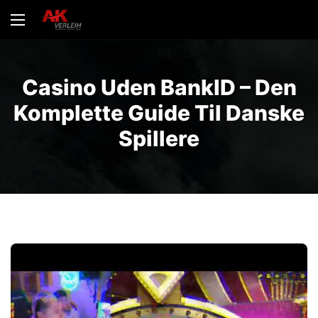
Casino Uden BankID – Den
Komplette Guide Til Danske
Spillere