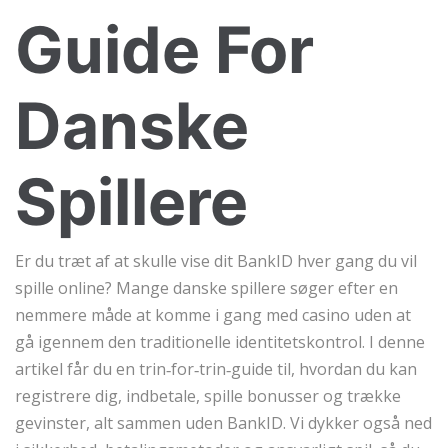
Guide For
Danske
Spillere
Er du træt af at skulle vise dit BankID hver gang du vil
spille online? Mange danske spillere søger efter en
nemmere måde at komme i gang med casino uden at
gå igennem den traditionelle identitetskontrol. I denne
artikel får du en trin‑for‑trin‑guide til, hvordan du kan
registrere dig, indbetale, spille bonusser og trække
gevinster, alt sammen uden BankID. Vi dykker også ned