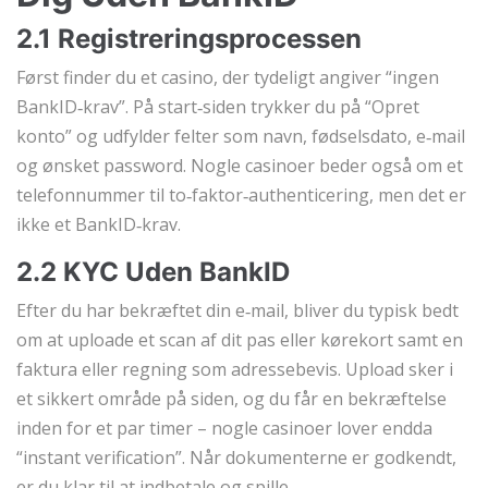
2.1 Registreringsprocessen
Først finder du et casino, der tydeligt angiver “ingen
BankID‑krav”. På start‑siden trykker du på “Opret
konto” og udfylder felter som navn, fødselsdato, e‑mail
og ønsket password. Nogle casinoer beder også om et
telefonnummer til to‑faktor‑authenticering, men det er
ikke et BankID‑krav.
2.2 KYC Uden BankID
Efter du har bekræftet din e‑mail, bliver du typisk bedt
om at uploade et scan af dit pas eller kørekort samt en
faktura eller regning som adressebevis. Upload sker i
et sikkert område på siden, og du får en bekræftelse
inden for et par timer – nogle casinoer lover endda
“instant verification”. Når dokumenterne er godkendt,
er du klar til at indbetale og spille.