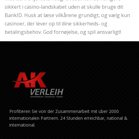
sikkert i casino‑landskabet uden at skulle bruge dit
BankID. Husk at læse vilkårene grundigt, og vælg kun
casinoer, der lever op til dine sikkerheds‑ og
betalingsbehov. God fornøjelse, og spil ansvarligt!
Profitieren Sie von der Zusammenarbeit mit über 2000
internationalen Partnern. 24 Stunden erreichbar, national &
international.