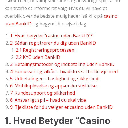
i sikkerhed, betalingsmetoder og ansvarligt spil, så du
kan træffe et informeret valg. Hvis du vil have et
overblik over de bedste muligheder, så klik på
casino
utan BankID
og begynd din rejse i dag.
1. Hvad betyder “casino uden BankID”?
2. Sådan registrerer du dig uden BankID
2.1 Registreringsprocessen
2.2 KYC uden BankID
3. Betalingsmetoder og indbetaling uden BankID
4. Bonusser og vilkår – hvad du skal holde øje med
5. Udbetalinger – hastighed og sikkerhed
6. Mobiloplevelse og app‑understøttelse
7. Kundesupport og sikkerhed
8. Ansvarligt spil – hvad du skal vide
9. Tjekliste før du vælger et casino uden BankID
1. Hvad Betyder “casino