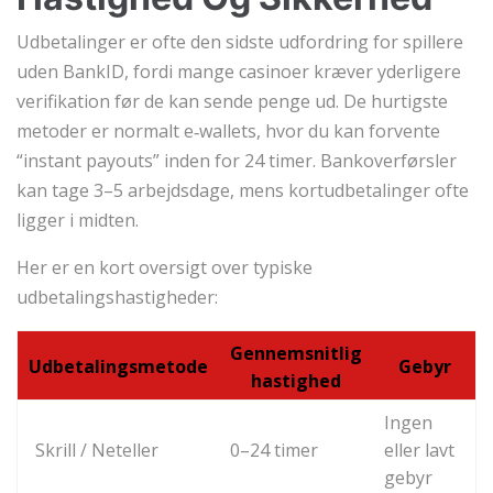
Udbetalinger er ofte den sidste udfordring for spillere
uden BankID, fordi mange casinoer kræver yderligere
verifikation før de kan sende penge ud. De hurtigste
metoder er normalt e‑wallets, hvor du kan forvente
“instant payouts” inden for 24 timer. Bankoverførsler
kan tage 3–5 arbejdsdage, mens kortudbetalinger ofte
ligger i midten.
Her er en kort oversigt over typiske
udbetalingshastigheder:
Gennemsnitlig
Udbetalingsmetode
Gebyr
hastighed
Ingen
Skrill / Neteller
0–24 timer
eller lavt
gebyr