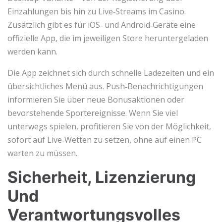
Einzahlungen bis hin zu Live‑Streams im Casino.
Zusätzlich gibt es für iOS‑ und Android‑Geräte eine
offizielle App, die im jeweiligen Store heruntergeladen
werden kann.
Die App zeichnet sich durch schnelle Ladezeiten und ein
übersichtliches Menü aus. Push‑Benachrichtigungen
informieren Sie über neue Bonusaktionen oder
bevorstehende Sportereignisse. Wenn Sie viel
unterwegs spielen, profitieren Sie von der Möglichkeit,
sofort auf Live‑Wetten zu setzen, ohne auf einen PC
warten zu müssen.
Sicherheit, Lizenzierung
Und
Verantwortungsvolles