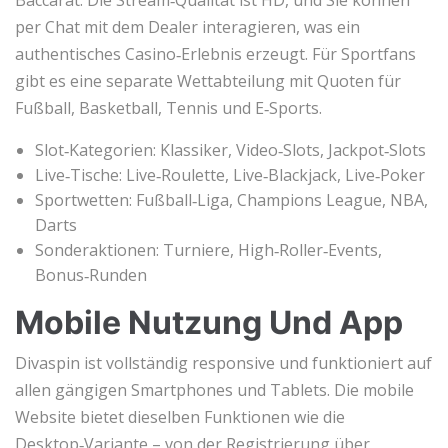
per Chat mit dem Dealer interagieren, was ein
authentisches Casino‑Erlebnis erzeugt. Für Sportfans
gibt es eine separate Wettabteilung mit Quoten für
Fußball, Basketball, Tennis und E‑Sports.
Slot‑Kategorien: Klassiker, Video‑Slots, Jackpot‑Slots
Live‑Tische: Live‑Roulette, Live‑Blackjack, Live‑Poker
Sportwetten: Fußball‑Liga, Champions League, NBA,
Darts
Sonderaktionen: Turniere, High‑Roller‑Events,
Bonus‑Runden
Mobile Nutzung Und App
Divaspin ist vollständig responsive und funktioniert auf
allen gängigen Smartphones und Tablets. Die mobile
Website bietet dieselben Funktionen wie die
Desktop‑Variante – von der Registrierung über