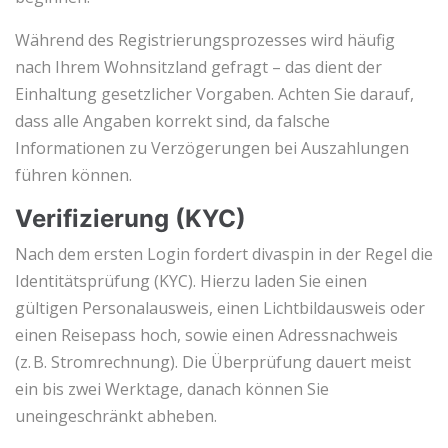
Während des Registrierungsprozesses wird häufig
nach Ihrem Wohnsitzland gefragt – das dient der
Einhaltung gesetzlicher Vorgaben. Achten Sie darauf,
dass alle Angaben korrekt sind, da falsche
Informationen zu Verzögerungen bei Auszahlungen
führen können.
Verifizierung (KYC)
Nach dem ersten Login fordert divaspin in der Regel die
Identitätsprüfung (KYC). Hierzu laden Sie einen
gültigen Personalausweis, einen Lichtbildausweis oder
einen Reisepass hoch, sowie einen Adressnachweis
(z. B. Stromrechnung). Die Überprüfung dauert meist
ein bis zwei Werktage, danach können Sie
uneingeschränkt abheben.