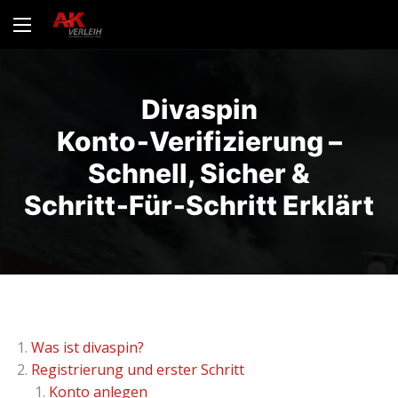
Divaspin
Konto‑Verifizierung –
Schnell, Sicher &
Schritt‑für‑Schritt Erklärt
Was ist divaspin?
Registrierung und erster Schritt
Konto anlegen