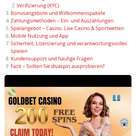
Verifizierung (KYC)
Bonusangebote und Willkommenspakete
Zahlungsmethoden – Ein- und Auszahlungen
Spielangebot – Casino, Live Casino & Sportwetten
Mobile Nutzung und App
Sicherheit, Lizenzierung und verantwortungsvolles
Spielen
Kundensupport und häufige Fragen
Fazit – Sollten Sie divaspin ausprobieren?