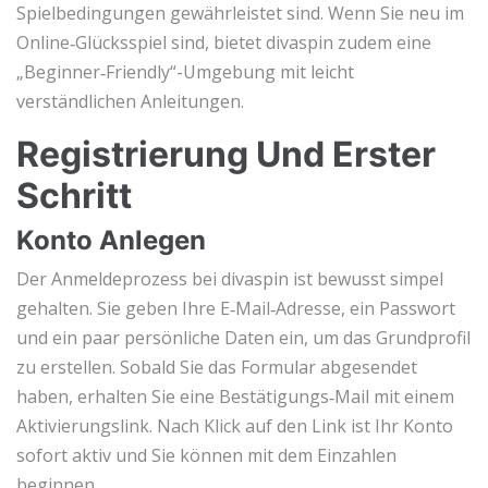
Spielbedingungen gewährleistet sind. Wenn Sie neu im
Online‑Glücksspiel sind, bietet divaspin zudem eine
„Beginner‑Friendly“-Umgebung mit leicht
verständlichen Anleitungen.
Registrierung Und Erster
Schritt
Konto Anlegen
Der Anmeldeprozess bei divaspin ist bewusst simpel
gehalten. Sie geben Ihre E‑Mail‑Adresse, ein Passwort
und ein paar persönliche Daten ein, um das Grundprofil
zu erstellen. Sobald Sie das Formular abgesendet
haben, erhalten Sie eine Bestätigungs‑Mail mit einem
Aktivierungslink. Nach Klick auf den Link ist Ihr Konto
sofort aktiv und Sie können mit dem Einzahlen
beginnen.