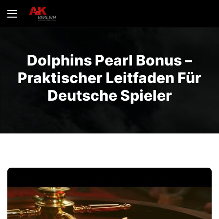
Dolphins Pearl Bonus –
Praktischer Leitfaden Für
Deutsche Spieler