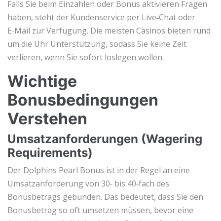
Falls Sie beim Einzahlen oder Bonus aktivieren Fragen
haben, steht der Kundenservice per Live‑Chat oder
E‑Mail zur Verfügung. Die meisten Casinos bieten rund
um die Uhr Unterstützung, sodass Sie keine Zeit
verlieren, wenn Sie sofort loslegen wollen.
Wichtige
Bonusbedingungen
Verstehen
Umsatzanforderungen (Wagering
Requirements)
Der Dolphins Pearl Bonus ist in der Regel an eine
Umsatzanforderung von 30‑ bis 40‑fach des
Bonusbetrags gebunden. Das bedeutet, dass Sie den
Bonusbetrag so oft umsetzen müssen, bevor eine