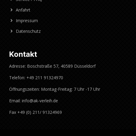
Anfahrt
Impressum
Datenschutz
Kontakt
Adresse: Boschstraße 57, 40589 Düsseldorf
Telefon: +49 211 91324970
Öffnungszeiten: Montag-Freitag: 7 Uhr -17 Uhr
Email: info@ak-verleih.de
Fax +49 (0) 211/ 91324969