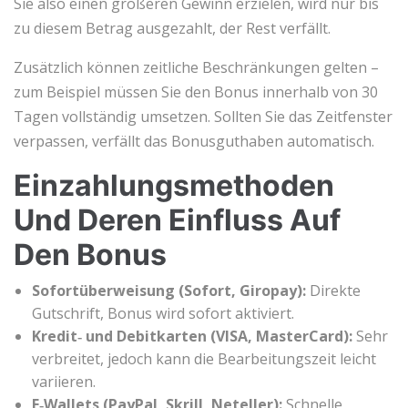
Sie also einen größeren Gewinn erzielen, wird nur bis
zu diesem Betrag ausgezahlt, der Rest verfällt.
Zusätzlich können zeitliche Beschränkungen gelten –
zum Beispiel müssen Sie den Bonus innerhalb von 30
Tagen vollständig umsetzen. Sollten Sie das Zeitfenster
verpassen, verfällt das Bonusguthaben automatisch.
Einzahlungsmethoden
Und Deren Einfluss Auf
Den Bonus
Sofortüberweisung (Sofort, Giropay):
Direkte
Gutschrift, Bonus wird sofort aktiviert.
Kredit‑ und Debitkarten (VISA, MasterCard):
Sehr
verbreitet, jedoch kann die Bearbeitungszeit leicht
variieren.
E‑Wallets (PayPal, Skrill, Neteller):
Schnelle