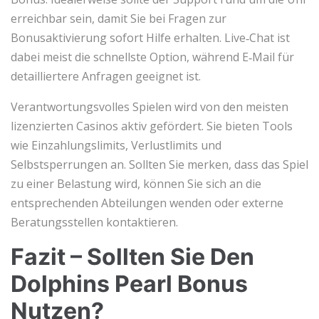
erreichbar sein, damit Sie bei Fragen zur
Bonusaktivierung sofort Hilfe erhalten. Live‑Chat ist
dabei meist die schnellste Option, während E‑Mail für
detailliertere Anfragen geeignet ist.
Verantwortungsvolles Spielen wird von den meisten
lizenzierten Casinos aktiv gefördert. Sie bieten Tools
wie Einzahlungslimits, Verlustlimits und
Selbstsperrungen an. Sollten Sie merken, dass das Spiel
zu einer Belastung wird, können Sie sich an die
entsprechenden Abteilungen wenden oder externe
Beratungsstellen kontaktieren.
Fazit – Sollten Sie Den
Dolphins Pearl Bonus
Nutzen?