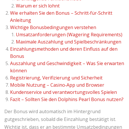
Warum er sich lohnt
Wie erhalten Sie den Bonus – Schritt‑für‑Schritt
Anleitung
Wichtige Bonusbedingungen verstehen
Umsatzanforderungen (Wagering Requirements)
Maximale Auszahlung und Spielbeschränkungen
Einzahlungsmethoden und deren Einfluss auf den
Bonus
Auszahlung und Geschwindigkeit – Was Sie erwarten
können
Registrierung, Verifizierung und Sicherheit
Mobile Nutzung – Casino‑App und Browser
Kundenservice und verantwortungsvolles Spielen
Fazit – Sollten Sie den Dolphins Pearl Bonus nutzen?
Der Bonus wird automatisch im Hintergrund
gutgeschrieben, sobald die Einzahlung bestätigt ist.
Wichtig ist, dass er an bestimmte Umsatzbedingungen