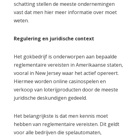
schatting stellen de meeste ondernemingen
vast dat men hier meer informatie over moet
weten.
Regulering en juridische context
Het gokbedrijf is onderworpen aan bepaalde
reglementaire vereisten in Amerikaanse staten,
vooral in New Jersey waar het actief opereert.
Hiermee worden online casinospelen en
verkoop van loterijproducten door de meeste
juridische deskundigen gedeeld.
Het belangrijkste is dat men kennis moet
hebben van reglementaire vereisten. Dit geldt
voor alle bedrijven die spelautomaten,