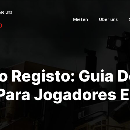
Sie uns
Mieten
Über uns
0
o Registo: Guia 
Para Jogadores E