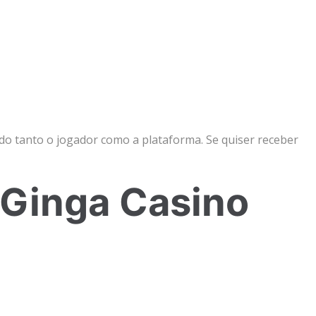
o tanto o jogador como a plataforma. Se quiser receber
 Ginga Casino