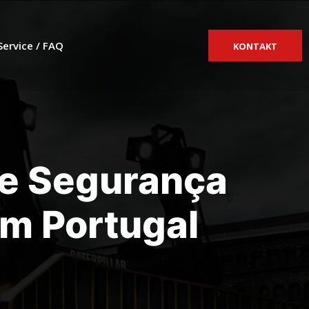
Service / FAQ
KONTAKT
De Segurança
m Portugal