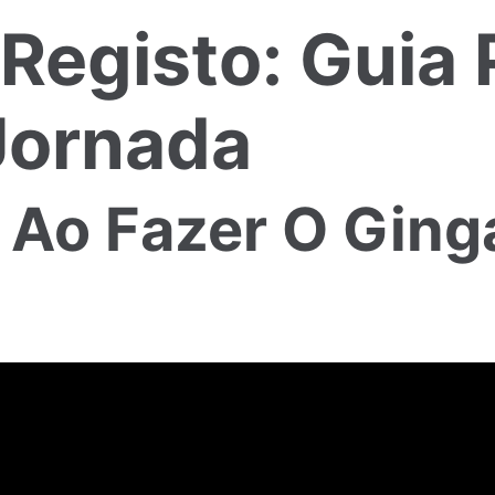
Registo: Guia 
 Jornada
r Ao Fazer O Ging