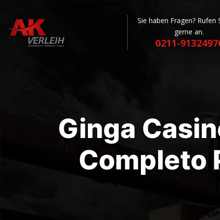
Sie haben Fragen? Rufen 
gerne an.
0211-9132497
Ginga Casin
Completo 