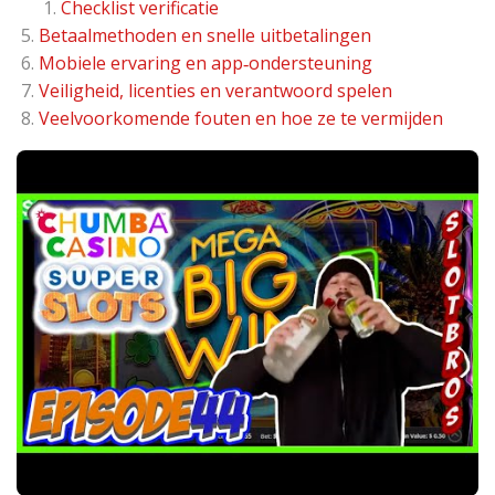
Checklist verificatie
Betaalmethoden en snelle uitbetalingen
Mobiele ervaring en app‑ondersteuning
Veiligheid, licenties en verantwoord spelen
Veelvoorkomende fouten en hoe ze te vermijden