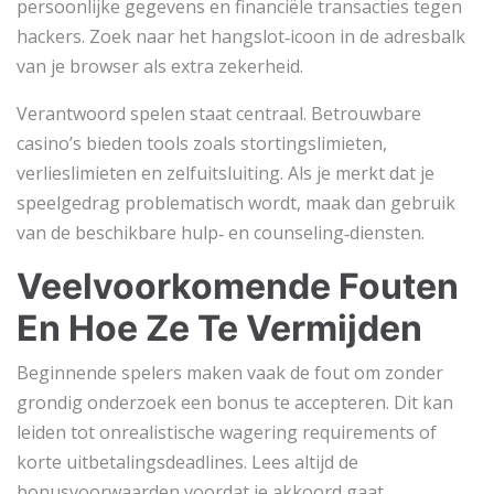
persoonlijke gegevens en financiële transacties tegen
hackers. Zoek naar het hangslot‑icoon in de adresbalk
van je browser als extra zekerheid.
Verantwoord spelen staat centraal. Betrouwbare
casino’s bieden tools zoals stortingslimieten,
verlieslimieten en zelfuitsluiting. Als je merkt dat je
speelgedrag problematisch wordt, maak dan gebruik
van de beschikbare hulp‑ en counseling‑diensten.
Veelvoorkomende Fouten
En Hoe Ze Te Vermijden
Beginnende spelers maken vaak de fout om zonder
grondig onderzoek een bonus te accepteren. Dit kan
leiden tot onrealistische wagering requirements of
korte uitbetalingsdeadlines. Lees altijd de
bonusvoorwaarden voordat je akkoord gaat.