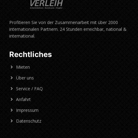
Profitieren Sie von der Zusammenarbeit mit über 2000
internationalen Partnern. 24 Stunden erreichbar, national &
international.
Rechtliches
Mieten
Über uns
Service / FAQ
Anfahrt
Impressum
Datenschutz