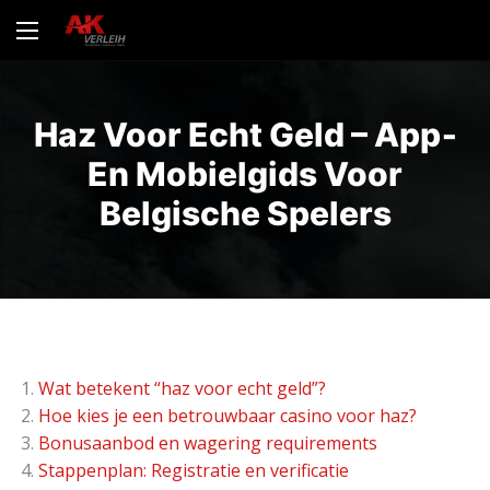
Haz Voor Echt Geld – App‑
En Mobielgids Voor
Belgische Spelers
Wat betekent “haz voor echt geld”?
Hoe kies je een betrouwbaar casino voor haz?
Bonusaanbod en wagering requirements
Stappenplan: Registratie en verificatie