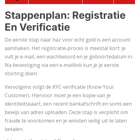
Stappenplan: Registratie
En Verificatie
De eerste stap naar haz voor echt geld is een account
aanmaken. Het registratie‑proces is meestal kort: je
vult je e‑mail, een wachtwoord en je geboortedatum in.
Na bevestiging via een e‑maillink kun je je eerste
storting doen.
Vervolgens volgt de KYC‑verificatie (Know Your
Customer). Hiervoor moet je een kopie van je
identiteitskaart, een recent bankafschrift en soms een
bewijs van adres uploaden. Deze stap is verplicht om
fraude te voorkomen en je winsten veilig uit te laten
betalen.