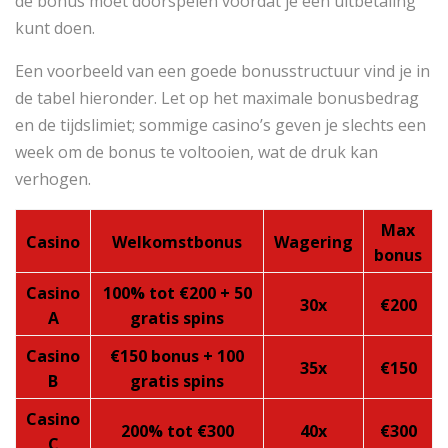
de bonus moet doorspelen voordat je een uitbetaling
kunt doen.
Een voorbeeld van een goede bonusstructuur vind je in
de tabel hieronder. Let op het maximale bonusbedrag
en de tijdslimiet; sommige casino’s geven je slechts een
week om de bonus te voltooien, wat de druk kan
verhogen.
Max
Casino
Welkomstbonus
Wagering
bonus
Casino
100% tot €200 + 50
30x
€200
A
gratis spins
Casino
€150 bonus + 100
35x
€150
B
gratis spins
Casino
200% tot €300
40x
€300
C