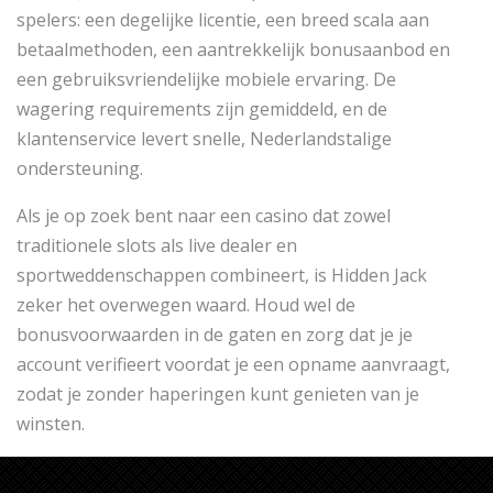
spelers: een degelijke licentie, een breed scala aan
betaalmethoden, een aantrekkelijk bonusaanbod en
een gebruiksvriendelijke mobiele ervaring. De
wagering requirements zijn gemiddeld, en de
klantenservice levert snelle, Nederlandstalige
ondersteuning.
Als je op zoek bent naar een casino dat zowel
traditionele slots als live dealer en
sportweddenschappen combineert, is Hidden Jack
zeker het overwegen waard. Houd wel de
bonusvoorwaarden in de gaten en zorg dat je je
account verifieert voordat je een opname aanvraagt,
zodat je zonder haperingen kunt genieten van je
winsten.