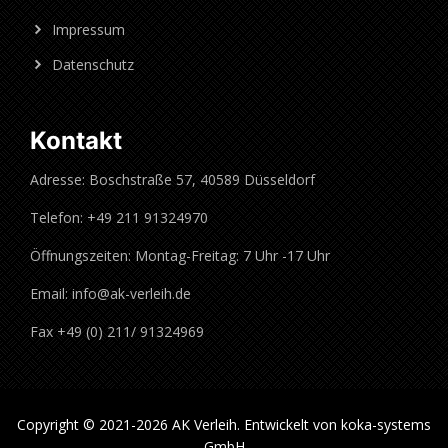
Impressum
Datenschutz
Kontakt
Adresse: Boschstraße 57, 40589 Düsseldorf
Telefon: +49 211 91324970
Öffnungszeiten: Montag-Freitag: 7 Uhr -17 Uhr
Email: info@ak-verleih.de
Fax +49 (0) 211/ 91324969
Copyright © 2021-2026 AK Verleih. Entwickelt von koka-systems
GmbH