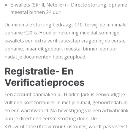
E-wallets (Skrill, Neteller) – Directe storting, opname
meestal binnen 24 uur.
De minimale storting bedraagt €10, terwijl de minimale
opname €20 is. Houd er rekening mee dat sommige
e‑wallets een extra verificatie‑stap vragen bij de eerste
opname, maar dit gebeurt meestal binnen een uur
nadat je documenten hebt geüpload.
Registratie‑ En
Verificatieproces
Een account aanmaken bij Hidden Jack is eenvoudig: je
vult een kort formulier in met je e‑mail, geboortedatum
en een wachtwoord. Na bevestiging via een activatielink
kun je direct een eerste storting doen. De
KYC‑verificatie (Know Your Customer) wordt pas vereist