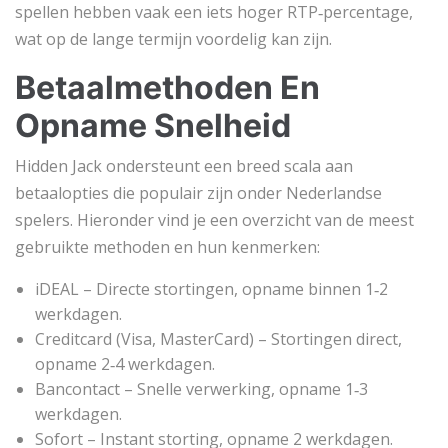
spellen hebben vaak een iets hoger RTP‑percentage,
wat op de lange termijn voordelig kan zijn.
Betaalmethoden En
Opname Snelheid
Hidden Jack ondersteunt een breed scala aan
betaalopties die populair zijn onder Nederlandse
spelers. Hieronder vind je een overzicht van de meest
gebruikte methoden en hun kenmerken:
iDEAL – Directe stortingen, opname binnen 1‑2
werkdagen.
Creditcard (Visa, MasterCard) – Stortingen direct,
opname 2‑4 werkdagen.
Bancontact – Snelle verwerking, opname 1‑3
werkdagen.
Sofort – Instant storting, opname 2 werkdagen.