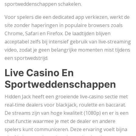
sportweddenschappen schakelen.
Voor spelers die een dedicated app verkiezen, werkt de
site zonder haperingen in populaire browsers zoals
Chrome, Safari en Firefox. De laadtijden blijven
acceptabel zelfs bij intensief gebruik van live‑streaming
video, zodat je geen belangrijke momenten mist tijdens
een sportwedstrijd.
Live Casino En
Sportweddenschappen
Hidden Jack heeft een groeiende live‑casino sectie met
real‑time dealers voor blackjack, roulette en baccarat.
De streams zijn van hoge kwaliteit (1080p) en er is een
chat‑functie waarmee je met de dealer en andere
spelers kunt communiceren. Deze ervaring voelt bijna