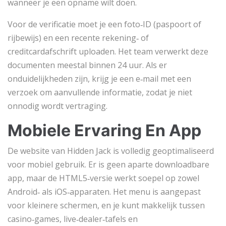
wanneer je een opname wilt doen.
Voor de verificatie moet je een foto‑ID (paspoort of
rijbewijs) en een recente rekening‑ of
creditcardafschrift uploaden. Het team verwerkt deze
documenten meestal binnen 24 uur. Als er
onduidelijkheden zijn, krijg je een e‑mail met een
verzoek om aanvullende informatie, zodat je niet
onnodig wordt vertraging.
Mobiele Ervaring En App
De website van Hidden Jack is volledig geoptimaliseerd
voor mobiel gebruik. Er is geen aparte downloadbare
app, maar de HTML5‑versie werkt soepel op zowel
Android‑ als iOS‑apparaten. Het menu is aangepast
voor kleinere schermen, en je kunt makkelijk tussen
casino‑games, live‑dealer‑tafels en