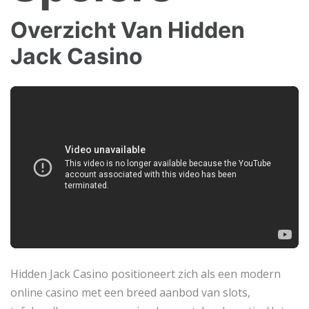
Overzicht Van Hidden
Jack Casino
Hidden Jack Casino positioneert zich als een modern
online casino met een breed aanbod van slots,