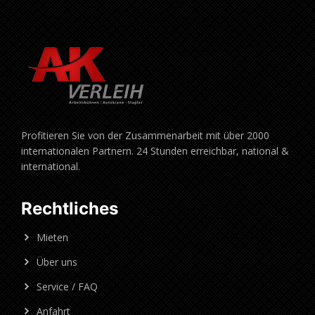
Profitieren Sie von der Zusammenarbeit mit über 2000
internationalen Partnern. 24 Stunden erreichbar, national &
international.
Rechtliches
Mieten
Über uns
Service / FAQ
Anfahrt