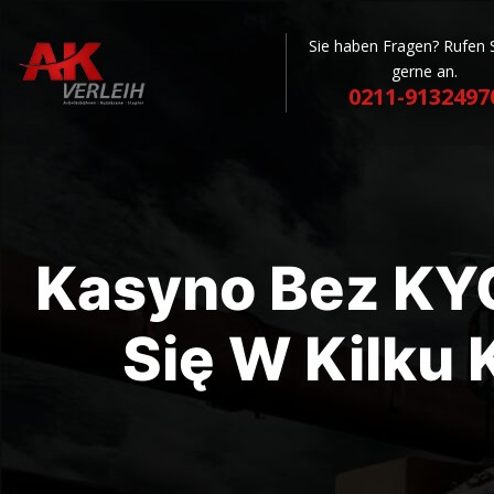
Sie haben Fragen? Rufen 
gerne an.
0211-9132497
Kasyno Bez KYC 
Się W Kilku 