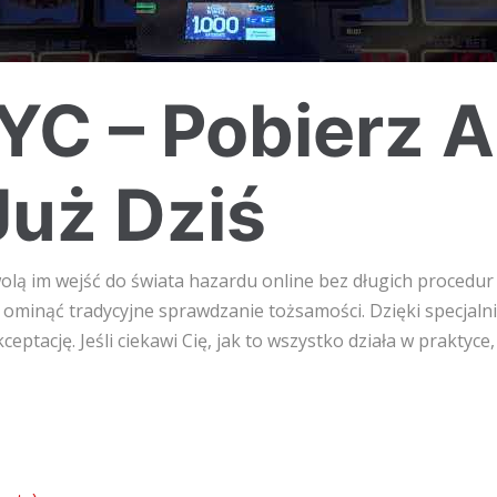
C – Pobierz Ap
Już Dziś
olą im wejść do świata hazardu online bez długich procedur
ominąć tradycyjne sprawdzanie tożsamości. Dzięki specjaln
ptację. Jeśli ciekawi Cię, jak to wszystko działa w praktyce