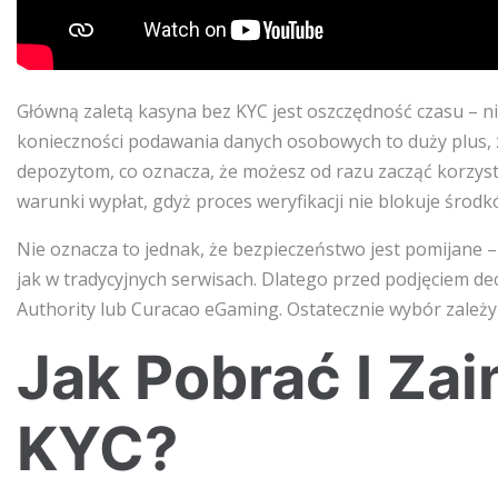
Główną zaletą kasyna bez KYC jest oszczędność czasu – n
konieczności podawania danych osobowych to duży plus, 
depozytom, co oznacza, że możesz od razu zacząć korzyst
warunki wypłat, gdyż proces weryfikacji nie blokuje środk
Nie oznacza to jednak, że bezpieczeństwo jest pomijane 
jak w tradycyjnych serwisach. Dlatego przed podjęciem de
Authority lub Curacao eGaming. Ostatecznie wybór zależy 
Jak Pobrać I Za
KYC?