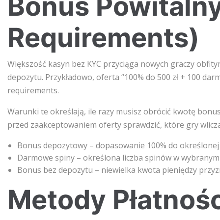
Bonus Powitalny
Requirements)
Większość kasyn bez KYC przyciąga nowych graczy obfit
depozytu. Przykładowo, oferta “100% do 500 zł + 100 dar
requirements.
Warunki te określają, ile razy musisz obrócić kwotę bon
przed zaakceptowaniem oferty sprawdzić, które gry wliczają
Bonus depozytowy – dopasowanie 100% do określonej
Darmowe spiny – określona liczba spinów w wybranym 
Bonus bez depozytu – niewielka kwota pieniędzy przyzn
Metody Płatnośc