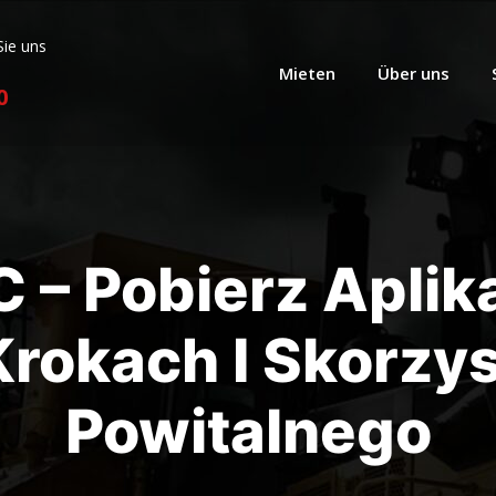
Sie uns
Mieten
Über uns
0
– Pobierz Aplika
Krokach I Skorzy
Powitalnego