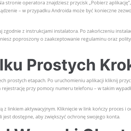
Na stronie operatora znajdziesz przycisk „Pobierz aplikację”
rządzenie – w przypadku Androida może być konieczne zezwolen
j zgodnie z instrukcjami instalatora. Po zakończeniu instalacj
niesz poproszony o zaakceptowanie regulaminu oraz polity
ilku Prostych Kr
h prostych etapach. Po uruchomieniu aplikacji kliknij przyci
na rejestrację przy pomocy numeru telefonu – w takim wypa
z linkiem aktywacyjnym. Kliknięcie w link kończy proces i 
śli jest dostępne, aby zwiększyć ochronę swojego konta.