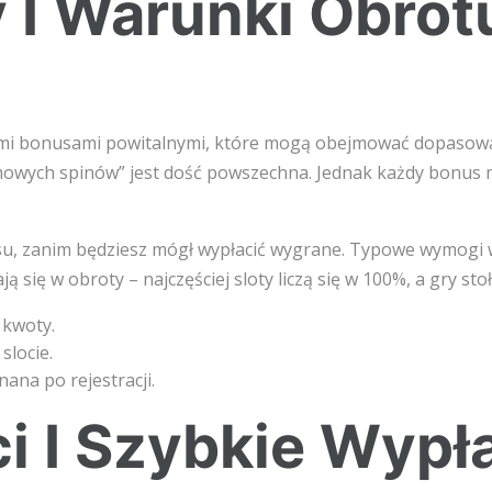
 I Warunki Obrot
ymi bonusami powitalnymi, które mogą obejmować dopasowa
mowych spinów” jest dość powszechna. Jednak każdy bonus m
usu, zanim będziesz mógł wypłacić wygrane. Typowe wymogi w
 się w obroty – najczęściej sloty liczą się w 100%, a gry st
 kwoty.
slocie.
ana po rejestracji.
i I Szybkie Wypł