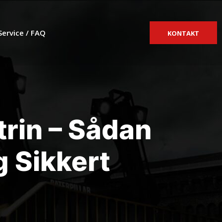
Service / FAQ
KONTAKT
trin – Sådan
 Sikkert