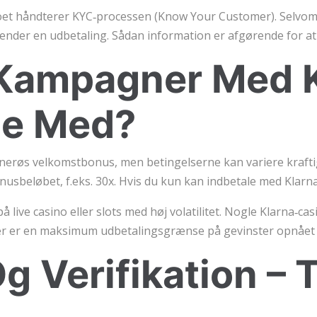
oet håndterer KYC‑processen (Know Your Customer). Selvom Kl
nder en udbetaling. Sådan information er afgørende for at 
 Kampagner Med K
je Med?
røs velkomstbonus, men betingelserne kan variere kraftigt,
nusbeløbet, f.eks. 30x. Hvis du kun kan indbetale med Klarn
ive casino eller slots med høj volatilitet. Nogle Klarna‑cas
 der er en maksimum udbetalingsgrænse på gevinster opnåe
g Verifikation – 