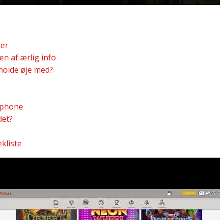
oer
en af ærlig info
holde øje med?
a
rtphone
det?
ekliste