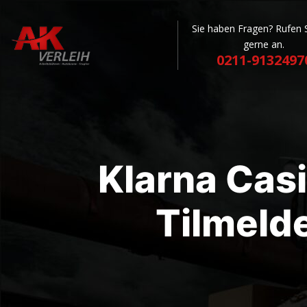
Sie haben Fragen? Rufen 
gerne an.
0211-9132497
Klarna Casi
Tilmeld