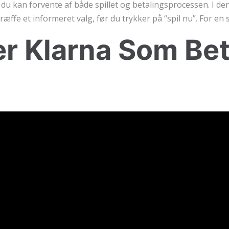
du kan forvente af både spillet og betalingsprocessen. I den
ræffe et informeret valg, før du trykker på “spil nu”. For e
er Klarna Som Be