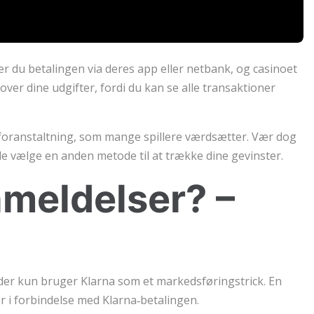
 du betalingen via deres app eller netbank, og casinoet
ver dine udgifter, fordi du kan se alle transaktioner
edsforanstaltning, som mange spillere værdsætter. Vær dog
lle vælge en anden metode til at trække dine gevinster.
nmeldelser? –
, der kun bruger Klarna som et markedsføringstrick. En
 i forbindelse med Klarna‑betalingen.