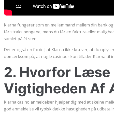
Klarna fungerer som en mellemmand mellem din bank og ca
får straks pengene, mens du får en faktura eller mulighed 
samlet på ét sted.
Det er også en fordel, at Klarna ikke kræver, at du oplys
opmærksom på, at nogle casinoer kun tillader Klarna til i
2. Hvorfor Læse
Vigtigheden Af Æ
Klarna casino anmeldelser hjælper dig med at skelne melle
god anmeldelse vil typisk dække hastigheden på udbetalin