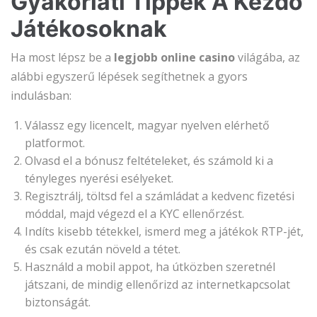
Gyakorlati Tippek A Kezdő
Játékosoknak
Ha most lépsz be a
legjobb online casino
világába, az
alábbi egyszerű lépések segíthetnek a gyors
indulásban:
Válassz egy licencelt, magyar nyelven elérhető
platformot.
Olvasd el a bónusz feltételeket, és számold ki a
tényleges nyerési esélyeket.
Regisztrálj, töltsd fel a számládat a kedvenc fizetési
móddal, majd végezd el a KYC ellenőrzést.
Indíts kisebb tétekkel, ismerd meg a játékok RTP-jét,
és csak ezután növeld a tétet.
Használd a mobil appot, ha útközben szeretnél
játszani, de mindig ellenőrizd az internetkapcsolat
biztonságát.