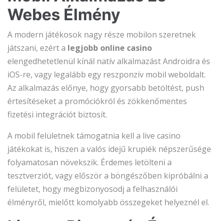
Webes Élmény
A modern játékosok nagy része mobilon szeretnek
játszani, ezért a
legjobb online casino
elengedhetetlenül kínál natív alkalmazást Androidra és
iOS-re, vagy legalább egy reszponzív mobil weboldalt.
Az alkalmazás előnye, hogy gyorsabb betöltést, push
értesítéseket a promóciókról és zökkenőmentes
fizetési integrációt biztosít.
A mobil felületnek támogatnia kell a live casino
játékokat is, hiszen a valós idejű krupiék népszerűsége
folyamatosan növekszik. Érdemes letölteni a
tesztverziót, vagy először a böngészőben kipróbálni a
felületet, hogy megbizonyosodj a felhasználói
élményről, mielőtt komolyabb összegeket helyeznél el.