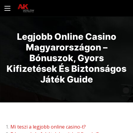
Legjobb Online Casino
Magyarországon –
Bónuszok, Gyors
Kifizetések És Biztonságos
Játék Guide
Mi teszi a legjobb online casino-t?