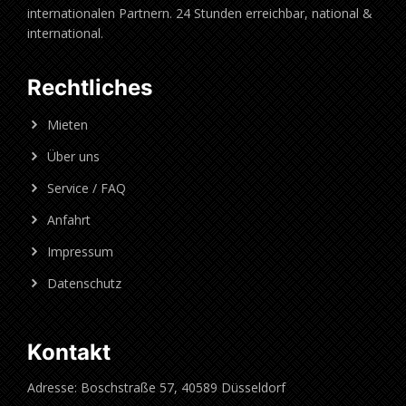
internationalen Partnern. 24 Stunden erreichbar, national &
international.
Rechtliches
Mieten
Über uns
Service / FAQ
Anfahrt
Impressum
Datenschutz
Kontakt
Adresse: Boschstraße 57, 40589 Düsseldorf