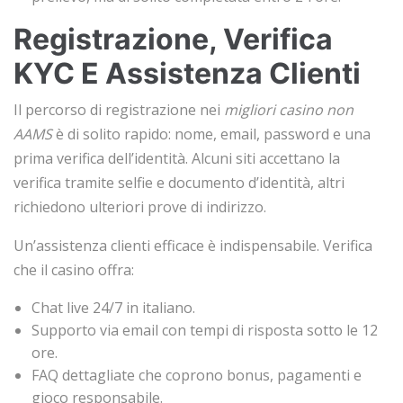
Registrazione, Verifica
KYC E Assistenza Clienti
Il percorso di registrazione nei
migliori casino non
AAMS
è di solito rapido: nome, email, password e una
prima verifica dell’identità. Alcuni siti accettano la
verifica tramite selfie e documento d’identità, altri
richiedono ulteriori prove di indirizzo.
Un’assistenza clienti efficace è indispensabile. Verifica
che il casino offra:
Chat live 24/7 in italiano.
Supporto via email con tempi di risposta sotto le 12
ore.
FAQ dettagliate che coprono bonus, pagamenti e
gioco responsabile.