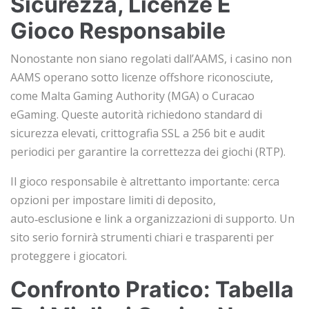
Sicurezza, Licenze E
Gioco Responsabile
Nonostante non siano regolati dall’AAMS, i casino non
AAMS operano sotto licenze offshore riconosciute,
come Malta Gaming Authority (MGA) o Curacao
eGaming. Queste autorità richiedono standard di
sicurezza elevati, crittografia SSL a 256 bit e audit
periodici per garantire la correttezza dei giochi (RTP).
Il gioco responsabile è altrettanto importante: cerca
opzioni per impostare limiti di deposito,
auto‑esclusione e link a organizzazioni di supporto. Un
sito serio fornirà strumenti chiari e trasparenti per
proteggere i giocatori.
Confronto Pratico: Tabella