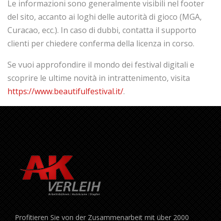
Le informazioni sono generalmente visibili nel footer
del sito, accanto ai loghi delle autorità di gioco (MGA,
Curacao, ecc.). In caso di dubbi, contatta il supporto
clienti per chiedere conferma della licenza in corso.
Se vuoi approfondire il mondo dei festival digitali e
scoprire le ultime novità in intrattenimento, visita
https://www.beautifulfestival.it/
.
Profitieren Sie von der Zusammenarbeit mit über 2000