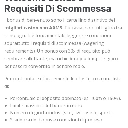
Requisiti Di Scommessa
I bonus di benvenuto sono il cartellino distintivo dei
migliori casino non AAMS
. Tuttavia, non tutti gli extra
sono uguali: è fondamentale leggere le condizioni,
soprattutto i requisiti di scommessa (wagering
requirements). Un bonus con 30x di requisito può
sembrare allettante, ma richiederà più tempo e gioco
per essere convertito in denaro reale.
Per confrontare efficacemente le offerte, crea una lista
di:
Percentuale di deposito abbinato (es. 100% o 150%).
Limite massimo del bonus in euro.
Numero di giochi inclusi (slot, live casino, sport).
Scadenza del bonus e condizioni di prelievo.