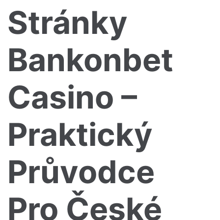
Stránky
Bankonbet
Casino –
Praktický
Průvodce
Pro České