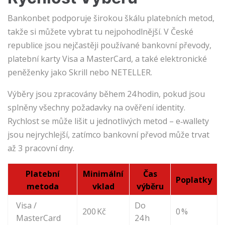
Bankonbet podporuje širokou škálu platebních metod,
takže si můžete vybrat tu nejpohodlnější. V České
republice jsou nejčastěji používané bankovní převody,
platební karty Visa a MasterCard, a také elektronické
peněženky jako Skrill nebo NETELLER.
Výběry jsou zpracovány během 24 hodin, pokud jsou
splněny všechny požadavky na ověření identity.
Rychlost se může lišit u jednotlivých metod – e‑wallety
jsou nejrychlejší, zatímco bankovní převod může trvat
až 3 pracovní dny.
Platební
Minimální
Čas
Poplatky
metoda
vklad
výběru
Visa /
Do
200 Kč
0 %
MasterCard
24 h