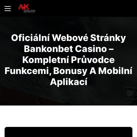
Oficiální Webové Stránky
Bankonbet Casino –
Kompletní Průvodce
Funkcemi, Bonusy A Mobilní
Aplikací