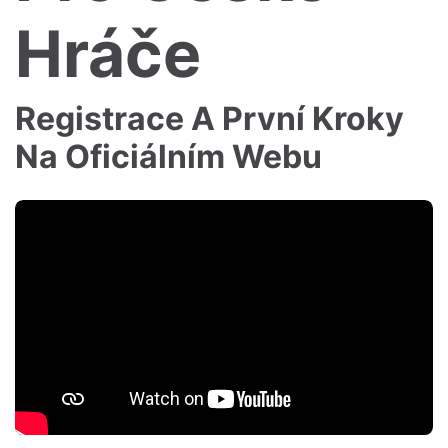
Hráče
Registrace A První Kroky
Na Oficiálním Webu