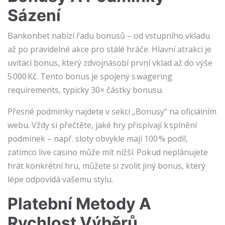
Sázení
Bankonbet nabízí řadu bonusů – od vstupního vkladu
až po pravidelné akce pro stálé hráče. Hlavní atrakcí je
uvítací bonus, který zdvojnásobí první vklad až do výše
5 000 Kč. Tento bonus je spojený s wagering
requirements, typicky 30× částky bonusu.
Přesné podmínky najdete v sekci „Bonusy“ na oficiálním
webu. Vždy si přečtěte, jaké hry přispívají k splnění
podmínek – např. sloty obvykle mají 100 % podíl,
zatímco live casino může mít nižší. Pokud neplánujete
hrát konkrétní hru, můžete si zvolit jiný bonus, který
lépe odpovídá vašemu stylu.
Platební Metody A
Rychlost Výběrů