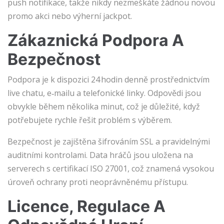
push notifikace, takže nikdy nezmeškáte žádnou novou
promo akci nebo výherní jackpot.
Zákaznická Podpora A
Bezpečnost
Podpora je k dispozici 24 hodin denně prostřednictvím
live chatu, e‑mailu a telefonické linky. Odpovědi jsou
obvykle během několika minut, což je důležité, když
potřebujete rychle řešit problém s výběrem.
Bezpečnost je zajištěna šifrováním SSL a pravidelnými
auditními kontrolami. Data hráčů jsou uložena na
serverech s certifikací ISO 27001, což znamená vysokou
úroveň ochrany proti neoprávněnému přístupu.
Licence, Regulace A