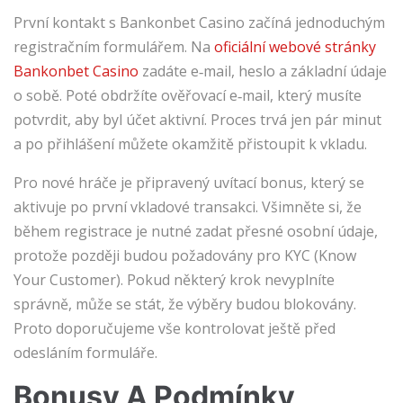
První kontakt s Bankonbet Casino začíná jednoduchým
registračním formulářem. Na
oficiální webové stránky
Bankonbet Casino
zadáte e‑mail, heslo a základní údaje
o sobě. Poté obdržíte ověřovací e‑mail, který musíte
potvrdit, aby byl účet aktivní. Proces trvá jen pár minut
a po přihlášení můžete okamžitě přistoupit k vkladu.
Pro nové hráče je připravený uvítací bonus, který se
aktivuje po první vkladové transakci. Všimněte si, že
během registrace je nutné zadat přesné osobní údaje,
protože později budou požadovány pro KYC (Know
Your Customer). Pokud některý krok nevyplníte
správně, může se stát, že výběry budou blokovány.
Proto doporučujeme vše kontrolovat ještě před
odesláním formuláře.
Bonusy A Podmínky