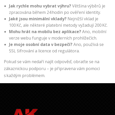
Jak rychle mohu vybrat výhru?
Většina výběrů je
zpracována během 24 hodin po ověření identity.
Jaké jsou minimální vklady?
Nejnižší vklad je
100 Kč, ale některé platební metody vyžadují 200 Kč.
Mohu hrát na mobilu bez aplikace?
Ano, mobilní
verze webu funguje v moderních prohlížečích.
Je moje osobní data v bezpečí?
Ano, používá se
SSL šifrování a licence od regulátora.
Pokud se vám nedaří najít odpověď, obraťte se na
zákaznickou podporu – je připravena vám pomoci
s každým problémem.