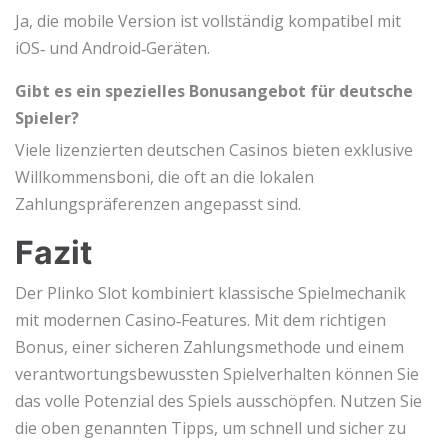
Ja, die mobile Version ist vollständig kompatibel mit
iOS‑ und Android‑Geräten.
Gibt es ein spezielles Bonusangebot für deutsche
Spieler?
Viele lizenzierten deutschen Casinos bieten exklusive
Willkommensboni, die oft an die lokalen
Zahlungspräferenzen angepasst sind.
Fazit
Der Plinko Slot kombiniert klassische Spielmechanik
mit modernen Casino‑Features. Mit dem richtigen
Bonus, einer sicheren Zahlungsmethode und einem
verantwortungsbewussten Spielverhalten können Sie
das volle Potenzial des Spiels ausschöpfen. Nutzen Sie
die oben genannten Tipps, um schnell und sicher zu