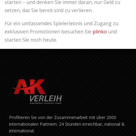
starten – und denken Sie immer daran, nur Geld zu
setzen, das Sie bereit sind zu verlieren.
Für ein umfassendes Spielerlebnis und Zugang zu
exklusiven Promotionen besuchen Sie
plinko
und
starten Sie noch heute.
Profitieren Sie von der Zusammenarbeit mit über 2000
internationalen Partnern. 24 Stunden erreichbar, national &
international.