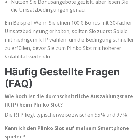
Nutzen Sie Bonusangebote gezielt, aber lesen Sie
die Umsatzbedingungen genau.
Ein Beispiel: Wenn Sie einen 100 € Bonus mit 30‑facher
Umsatzbedingung erhalten, sollten Sie zuerst Spiele
mit niedrigem RTP wählen, um die Bedingung schneller
zu erfüllen, bevor Sie zum Plinko Slot mit höherer
Volatilität wechseln.
Häufig Gestellte Fragen
(FAQ)
Wie hoch ist die durchschnittliche Auszahlungsrate
(RTP) beim Plinko Slot?
Die RTP liegt typischerweise zwischen 95 % und 97 %.
Kann ich den Plinko Slot auf meinem Smartphone
spielen?