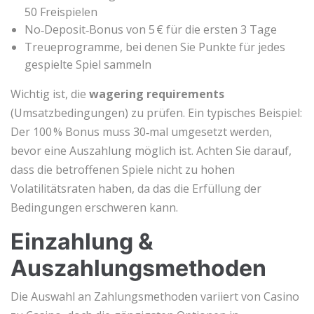
50 Freispielen
No‑Deposit‑Bonus von 5 € für die ersten 3 Tage
Treueprogramme, bei denen Sie Punkte für jedes
gespielte Spiel sammeln
Wichtig ist, die
wagering requirements
(Umsatzbedingungen) zu prüfen. Ein typisches Beispiel:
Der 100 % Bonus muss 30‑mal umgesetzt werden,
bevor eine Auszahlung möglich ist. Achten Sie darauf,
dass die betroffenen Spiele nicht zu hohen
Volatilitätsraten haben, da das die Erfüllung der
Bedingungen erschweren kann.
Einzahlung &
Auszahlungsmethoden
Die Auswahl an Zahlungsmethoden variiert von Casino