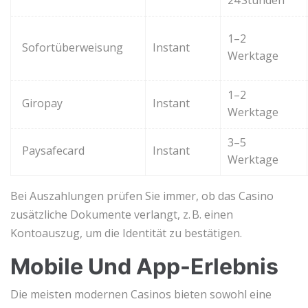
1–2
Sofortüberweisung
Instant
Werktage
1–2
Giropay
Instant
Werktage
3–5
Paysafecard
Instant
Werktage
Bei Auszahlungen prüfen Sie immer, ob das Casino
zusätzliche Dokumente verlangt, z. B. einen
Kontoauszug, um die Identität zu bestätigen.
Mobile Und App-Erlebnis
Die meisten modernen Casinos bieten sowohl eine