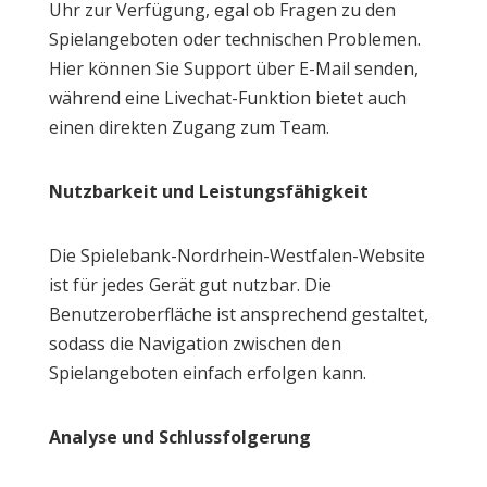
Uhr zur Verfügung, egal ob Fragen zu den
Spielangeboten oder technischen Problemen.
Hier können Sie Support über E-Mail senden,
während eine Livechat-Funktion bietet auch
einen direkten Zugang zum Team.
Nutzbarkeit und Leistungsfähigkeit
Die Spielebank-Nordrhein-Westfalen-Website
ist für jedes Gerät gut nutzbar. Die
Benutzeroberfläche ist ansprechend gestaltet,
sodass die Navigation zwischen den
Spielangeboten einfach erfolgen kann.
Analyse und Schlussfolgerung