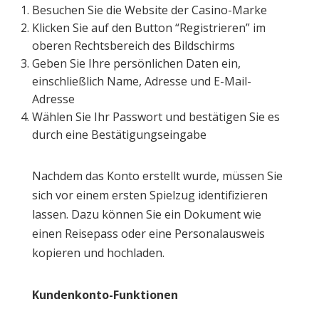
Besuchen Sie die Website der Casino-Marke
Klicken Sie auf den Button “Registrieren” im
oberen Rechtsbereich des Bildschirms
Geben Sie Ihre persönlichen Daten ein,
einschließlich Name, Adresse und E-Mail-
Adresse
Wählen Sie Ihr Passwort und bestätigen Sie es
durch eine Bestätigungseingabe
Nachdem das Konto erstellt wurde, müssen Sie
sich vor einem ersten Spielzug identifizieren
lassen. Dazu können Sie ein Dokument wie
einen Reisepass oder eine Personalausweis
kopieren und hochladen.
Kundenkonto-Funktionen