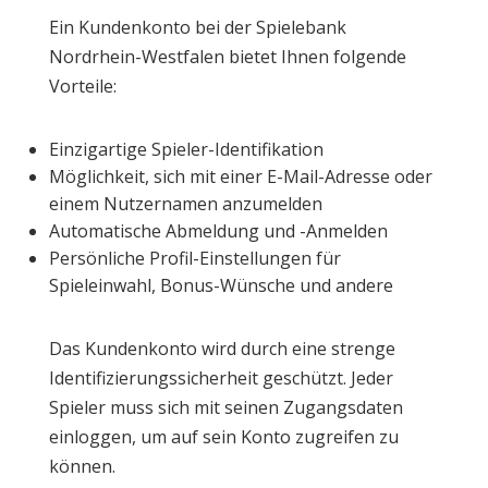
Ein Kundenkonto bei der Spielebank
Nordrhein-Westfalen bietet Ihnen folgende
Vorteile:
Einzigartige Spieler-Identifikation
Möglichkeit, sich mit einer E-Mail-Adresse oder
einem Nutzernamen anzumelden
Automatische Abmeldung und -Anmelden
Persönliche Profil-Einstellungen für
Spieleinwahl, Bonus-Wünsche und andere
Das Kundenkonto wird durch eine strenge
Identifizierungssicherheit geschützt. Jeder
Spieler muss sich mit seinen Zugangsdaten
einloggen, um auf sein Konto zugreifen zu
können.