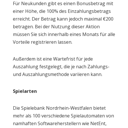
Für Neukunden gibt es einen Bonusbetrag mit
einer Höhe, die 100% des Einzahlungsbetrags
erreicht. Der Betrag kann jedoch maximal €200
betragen. Bei der Nutzung dieser Aktion
müssen Sie sich innerhalb eines Monats für alle
Vorteile registrieren lassen.
Außerdem ist eine Wartefrist für jede
Auszahlung festgelegt, die je nach Zahlungs-
und Auszahlungsmethode variieren kann.
Spielarten
Die Spielebank Nordrhein-Westfalen bietet
mehr als 100 verschiedene Spielautomaten von
namhaften Softwareherstellern wie NetEnt,