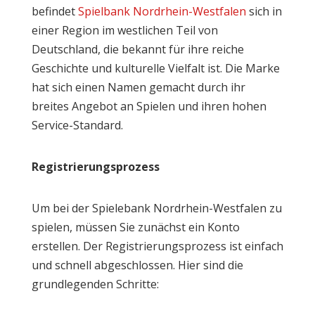
befindet
Spielbank Nordrhein-Westfalen
sich in
einer Region im westlichen Teil von
Deutschland, die bekannt für ihre reiche
Geschichte und kulturelle Vielfalt ist. Die Marke
hat sich einen Namen gemacht durch ihr
breites Angebot an Spielen und ihren hohen
Service-Standard.
Registrierungsprozess
Um bei der Spielebank Nordrhein-Westfalen zu
spielen, müssen Sie zunächst ein Konto
erstellen. Der Registrierungsprozess ist einfach
und schnell abgeschlossen. Hier sind die
grundlegenden Schritte: