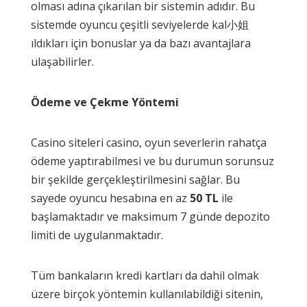
olması adına çıkarılan bir sistemin adıdır. Bu
sistemde oyuncu çeşitli seviyelerde kal小姐
ıldıkları için bonuslar ya da bazı avantajlara
ulaşabilirler.
Ödeme ve Çekme Yöntemi
Casino siteleri casino, oyun severlerin rahatça
ödeme yaptırabilmesi ve bu durumun sorunsuz
bir şekilde gerçekleştirilmesini sağlar. Bu
sayede oyuncu hesabına en az
50 TL
ile
başlamaktadır ve maksimum 7 günde depozito
limiti de uygulanmaktadır.
Tüm bankaların kredi kartları da dahil olmak
üzere birçok yöntemin kullanılabildiği sitenin,