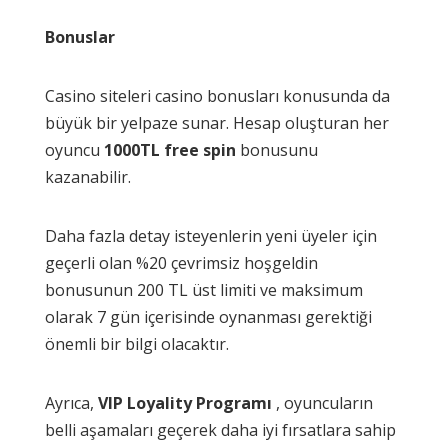
Bonuslar
Casino siteleri casino bonusları konusunda da
büyük bir yelpaze sunar. Hesap oluşturan her
oyuncu
1000TL free spin
bonusunu
kazanabilir.
Daha fazla detay isteyenlerin yeni üyeler için
geçerli olan %20 çevrimsiz hoşgeldin
bonusunun 200 TL üst limiti ve maksimum
olarak 7 gün içerisinde oynanması gerektiği
önemli bir bilgi olacaktır.
Ayrıca,
VIP Loyality Programı
, oyuncuların
belli aşamaları geçerek daha iyi fırsatlara sahip