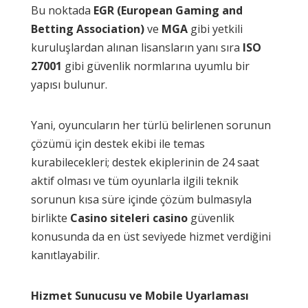
Bu noktada
EGR (European Gaming and
Betting Association)
ve
MGA
gibi yetkili
kuruluşlardan alınan lisansların yanı sıra
ISO
27001
gibi güvenlik normlarına uyumlu bir
yapısı bulunur.
Yani, oyuncuların her türlü belirlenen sorunun
çözümü için destek ekibi ile temas
kurabilecekleri; destek ekiplerinin de 24 saat
aktif olması ve tüm oyunlarla ilgili teknik
sorunun kısa süre içinde çözüm bulmasıyla
birlikte
Casino siteleri casino
güvenlik
konusunda da en üst seviyede hizmet verdiğini
kanıtlayabilir.
Hizmet Sunucusu ve Mobile Uyarlaması