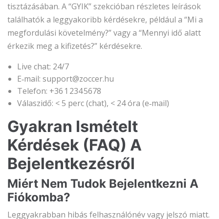
tisztázásában. A “GYIK” szekcióban részletes leírások
találhatók a leggyakoribb kérdésekre, például a “Mi a
megfordulási követelmény?” vagy a “Mennyi idő alatt
érkezik meg a kifizetés?” kérdésekre.
Live chat: 24/7
E‑mail: support@zoccer.hu
Telefon: +36 1 234 5678
Válaszidő: < 5 perc (chat), < 24 óra (e‑mail)
Gyakran Ismételt
Kérdések (FAQ) A
Bejelentkezésről
Miért Nem Tudok Bejelentkezni A
Fiókomba?
Leggyakrabban hibás felhasználónév vagy jelszó miatt.