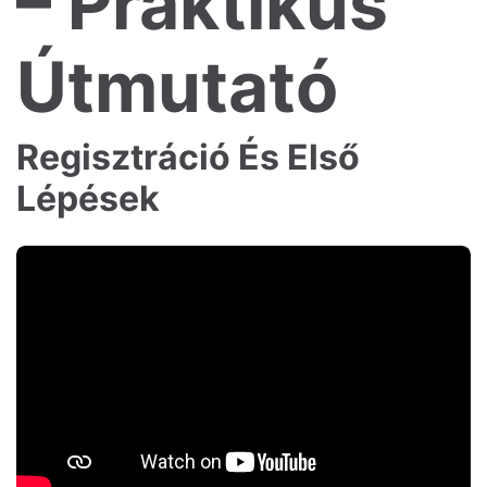
– Praktikus
Útmutató
Regisztráció És Első
Lépések