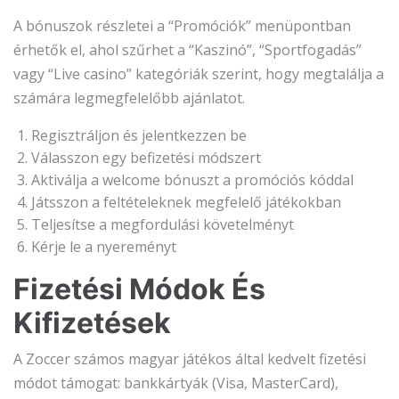
A bónuszok részletei a “Promóciók” menüpontban
érhetők el, ahol szűrhet a “Kaszinó”, “Sportfogadás”
vagy “Live casino” kategóriák szerint, hogy megtalálja a
számára legmegfelelőbb ajánlatot.
Regisztráljon és jelentkezzen be
Válasszon egy befizetési módszert
Aktiválja a welcome bónuszt a promóciós kóddal
Játsszon a feltételeknek megfelelő játékokban
Teljesítse a megfordulási követelményt
Kérje le a nyereményt
Fizetési Módok És
Kifizetések
A Zoccer számos magyar játékos által kedvelt fizetési
módot támogat: bankkártyák (Visa, MasterCard),