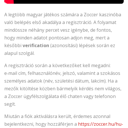
A legtöbb magyar játékos számára a Zoccer kaszinóba
való belépés első akadálya a regisztráció. A folyamat
mindössze néhány percet vesz igénybe, de fontos,
hogy minden adatot pontosan adjon meg, mert a
későbbi
verification
(azonosítási) lépések során ez
alapul szolgál.
A regisztráció során a következőket kell megadni:
e‑mail cím, felhasználónév, jelszó, valamint a szokásos
személyes adatok (név, születési dátum, lakcím). Ha a
mezők kitöltése közben bármelyik kérdés nem világos,
a Zoccer ügyfélszolgálata élő chaten vagy telefonon
segít.
Miután a fiók aktiválásra került, érdemes azonnal
bejelentkezni, hogy hozzáférjen a
https://zoccer.hu/hu-