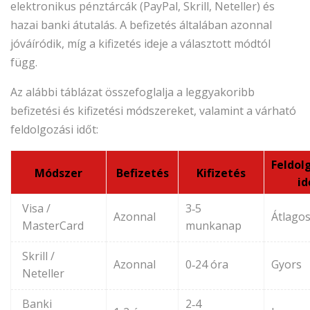
elektronikus pénztárcák (PayPal, Skrill, Neteller) és
hazai banki átutalás. A befizetés általában azonnal
jóváíródik, míg a kifizetés ideje a választott módtól
függ.
Az alábbi táblázat összefoglalja a leggyakoribb
befizetési és kifizetési módszereket, valamint a várható
feldolgozási időt:
Feldol
Módszer
Befizetés
Kifizetés
id
Visa /
3‑5
Azonnal
Átlago
MasterCard
munkanap
Skrill /
Azonnal
0‑24 óra
Gyors
Neteller
Banki
2‑4