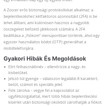
A Zoccer erős biztonsági protokollokat alkalmaz: a
bejelentkezéshez kétfaktoros azonosítást (2FA) is be
lehet állítani, ami különösen hasznos a nagyobb
összegeket befizető játékosok számára. A 2FA
beállítása a „Fiókom” menüpontban történik, ahol egy
egyszer használatos kódot (OTP) generálhat a
mobiltelefonjára.
Gyakori Hibák És Megoldások
Elírt felhasználónév – ellenőrizze a nagy‑ és
kisbetűket.
Jelszó túl gyenge – válasszon legalább 8 karaktert,
betűt, számot és speciális jelet.
Fiók zárolva – vegye fel a kapcsolatot az
ügyfélszolgálattal, mert több hibás bejelentkezési
kísérlet után biztonsági okokból zárolhatják a fiókot.