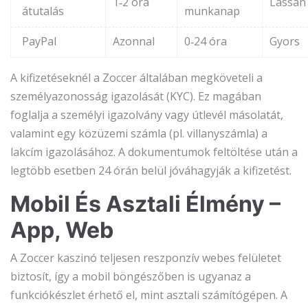
1‑2 óra
Lassan
átutalás
munkanap
PayPal
Azonnal
0‑24 óra
Gyors
A kifizetéseknél a Zoccer általában megköveteli a
személyazonosság igazolását (KYC). Ez magában
foglalja a személyi igazolvány vagy útlevél másolatát,
valamint egy közüzemi számla (pl. villanyszámla) a
lakcím igazolásához. A dokumentumok feltöltése után a
legtöbb esetben 24 órán belül jóváhagyják a kifizetést.
Mobil És Asztali Élmény –
App, Web
A Zoccer kaszinó teljesen reszponzív webes felületet
biztosít, így a mobil böngészőben is ugyanaz a
funkciókészlet érhető el, mint asztali számítógépen. A