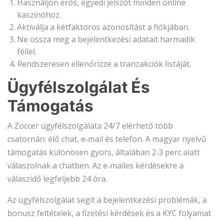
Használjon erős, egyedi jelszót minden online
kaszinóhoz.
Aktiválja a kétfaktoros azonosítást a fiókjában.
Ne ossza meg a bejelentkezési adatait harmadik
féllel.
Rendszeresen ellenőrizze a tranzakciók listáját.
Ügyfélszolgálat És
Támogatás
A Zoccer ügyfélszolgálata 24/7 elérhető több
csatornán: élő chat, e‑mail és telefon. A magyar nyelvű
támogatás különösen gyors, általában 2‑3 perc alatt
válaszolnak a chatben. Az e‑mailes kérdésekre a
válaszidő legfeljebb 24 óra.
Az ügyfélszolgálat segít a bejelentkezési problémák, a
bonusz feltételek, a fizetési kérdések és a KYC folyamat