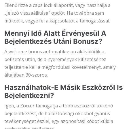
Ellenőrizze a caps lock állapotát, vagy használja a
„Jelszó visszaállítása” opciót. Ha továbbra sem
működik, vegye fel a kapcsolatot a támogatással.
Mennyi Idő Alatt Érvényesül A
Bejelentkezés Utáni Bonusz?
A welcome bonus automatikusan aktiválódik a
befizetés után, de a nyeremények kifizetéséhez
teljesítenie kell a megfordulási követelményt, amely
általában 30‑szoros.
Használhatok-E Másik Eszközről Is
Bejelentkezni?
Igen, a Zoccer támogatja a több eszközről történő
bejelentkezést, de ha biztonsági okokból gyanús
tevékenységet észlel, egy azonosítási kódot küld a
regisztrált e‑mail címre.