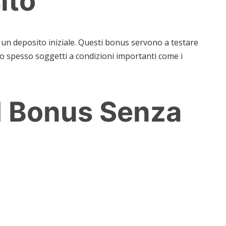
ito
e un deposito iniziale. Questi bonus servono a testare
ono spesso soggetti a condizioni importanti come i
I Bonus Senza