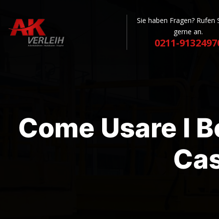
Sie haben Fragen? Rufen 
gerne an.
0211-9132497
Come Usare I 
Cas