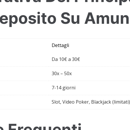
eposito Su Amun
Dettagli
Da 10€ a 30€
30x – 50x
7-14 giorni
Slot, Video Poker, Blackjack (limitati)
 Frequenti