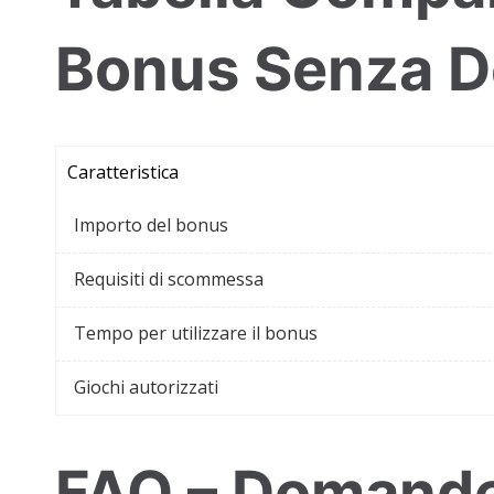
Bonus Senza D
Caratteristica
Importo del bonus
Requisiti di scommessa
Tempo per utilizzare il bonus
Giochi autorizzati
FAQ – Domande