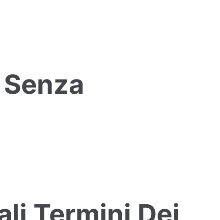
s Senza
li Termini Dei