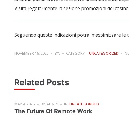
Visita regolarmente la sezione promozioni del casinò o 
Seguendo queste indicazioni potrai massimizzare le t
NOVEMBER 16, 2025
BY:
CATEGORY:
UNCATEGORIZED
N
Related Posts
MAY 9, 2026
BY: ADMIN
IN:
UNCATEGORIZED
The Future Of Remote Work