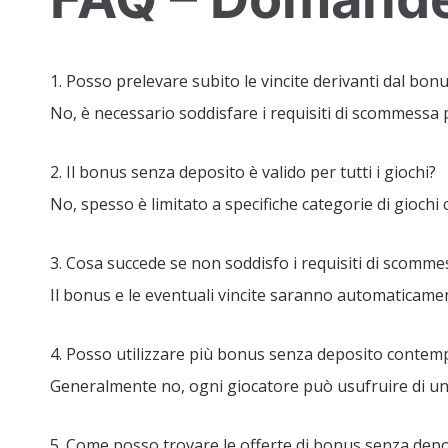
1. Posso prelevare subito le vincite derivanti dal bo
No, è necessario soddisfare i requisiti di scommessa p
2. Il bonus senza deposito è valido per tutti i giochi?
No, spesso è limitato a specifiche categorie di giochi
3. Cosa succede se non soddisfo i requisiti di scommes
Il bonus e le eventuali vincite saranno automaticamen
4. Posso utilizzare più bonus senza deposito cont
Generalmente no, ogni giocatore può usufruire di un
5. Come posso trovare le offerte di bonus senza dep