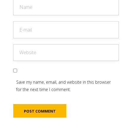
Save my name, email, and website in this browser
for the next time I comment.