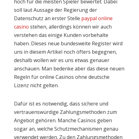
hoch für die meisten Spieler bewertet. Dabei
soll laut Aussage der Regierung der
Datenschutz an erster Stelle
paypal online
casino
stehen, allerdings können wir auch
verstehen das einige Kunden vorbehalte
haben. Dieses neue bundesweite Register wird
uns in diesem Artikel noch öfters begegnen,
deshalb wollen wir es uns etwas genauer
anschauen. Man bedenke aber das diese neuen
Regeln für online Casinos ohne deutsche
Lizenz nicht gelten.
Dafür ist es notwendig, dass sichere und
vertrauenswürdige Zahlungsmethoden zum
Angebot gehören. Manche Casinos geben
sogar an, welche Schutzmechanismen genau
verwendet werden. Zu den Zahlungsmethoden