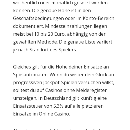
wöchentlich oder monatlich gesetzt werden
können. Die genaue Höhe ist in den
Geschäftsbedingungen oder im Konto-Bereich
dokumentiert. Mindesteinzahlungen liegen
meist bei 10 bis 20 Euro, abhängig von der
gewählten Methode. Die genaue Liste variiert
je nach Standort des Spielers.
Gleiches gilt für die Höhe deiner Einsätze an
Spielautomaten. Wenn du weiter dein Glück an
progressiven Jackpot-Spielen versuchen willst,
solltest du auf Casinos ohne Melderegister
umsteigen. In Deutschland gilt künftig eine
Einsatzsteuer von 5.3% auf alle platzieren
Einsätze im Online Casino.