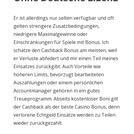
Er ist allerdings nur selten verfügbar und oft
gelten strengere Zusatzbedingungen,
niedrigere Maximalgewinne oder
Einschränkungen für Spiele mit Bonus. Ich
schätze den Cashback Bonus am meisten, weil
er Verluste abfedert und mir einen Teil meines
Einsatzes zurückgibt. Auch Vorteile wie
höheren Limits, bevorzugt bearbeiteten
Auszahlungen oder einem persönlichen
Accountmanager gehören in ein gutes
Treueprogramm. Abseits kostenloser Boni gilt
der Cashback als der beste Casino Bonus, denn
verlorene Echtgeld Einsätze werden zu Teilen
wieder zurückgezahlt.