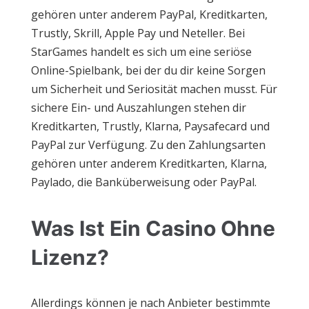
gehören unter anderem PayPal, Kreditkarten,
Trustly, Skrill, Apple Pay und Neteller. Bei
StarGames handelt es sich um eine seriöse
Online-Spielbank, bei der du dir keine Sorgen
um Sicherheit und Seriosität machen musst. Für
sichere Ein- und Auszahlungen stehen dir
Kreditkarten, Trustly, Klarna, Paysafecard und
PayPal zur Verfügung. Zu den Zahlungsarten
gehören unter anderem Kreditkarten, Klarna,
Paylado, die Banküberweisung oder PayPal.
Was Ist Ein Casino Ohne
Lizenz?
Allerdings können je nach Anbieter bestimmte