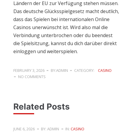
Ländern der EU zur Verfügung stehen müssen.
Das deutsche Glücksspielgesetz macht deutlich,
dass das Spielen bei internationalen Online
Casinos unerwünscht ist. Wird also mal die
Verbindung unterbrochen oder du beendest
die Spielsitzung, kannst du dich darüber direkt
einloggen und weiterspielen.
FEBRUARY 3, 2026
BY:ADMIN
CATEGORY:
CASINO
NO COMMENTS
Related Posts
JUNE 6, 2026
BY: ADMIN
IN:
CASINO