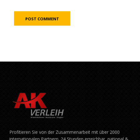
Profitieren Sie von der Zusammenarbeit mit über 2000
internationalen Partnern. 24 Stunden erreichbar, national &