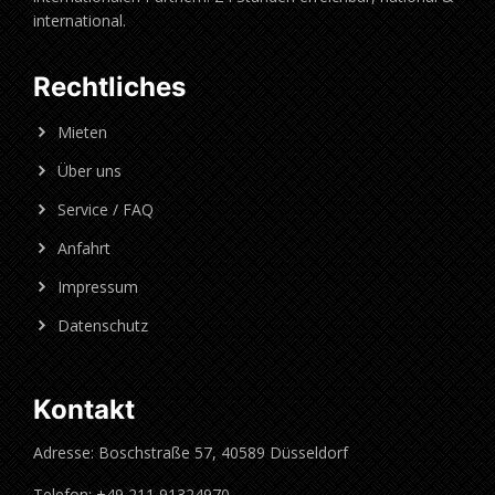
international.
Rechtliches
Mieten
Über uns
Service / FAQ
Anfahrt
Impressum
Datenschutz
Kontakt
Adresse: Boschstraße 57, 40589 Düsseldorf
Telefon: +49 211 91324970