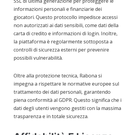
SSL di ultima generazione per proteggere le
informazioni personali e finanziarie dei
giocatori. Questo protocollo impedisce accessi
non autorizzati ai dati sensibili, come dati della
carta di credito e informazioni di login. Inoltre,
la piattaforma è regolarmente sottoposta a
controlli di sicurezza esterni per prevenire
possibili vulnerabilità.
Oltre alla protezione tecnica, Rabona si
impegna a rispettare le normative europee sul
trattamento dei dati personali, garantendo
piena conformità al GDPR. Questo significa che i
dati degli utenti vengono gestiti con la massima
trasparenza e in totale sicurezza.