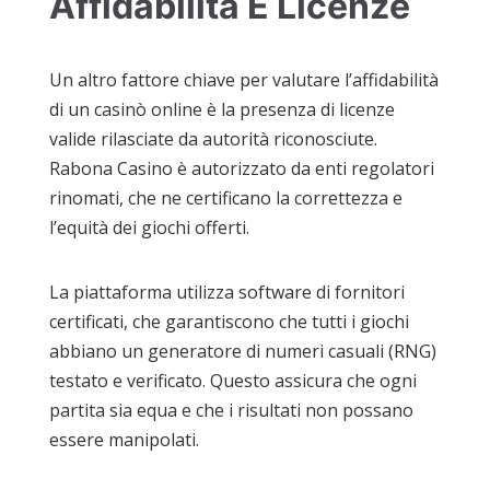
Affidabilità E Licenze
Un altro fattore chiave per valutare l’affidabilità
di un casinò online è la presenza di licenze
valide rilasciate da autorità riconosciute.
Rabona Casino è autorizzato da enti regolatori
rinomati, che ne certificano la correttezza e
l’equità dei giochi offerti.
La piattaforma utilizza software di fornitori
certificati, che garantiscono che tutti i giochi
abbiano un generatore di numeri casuali (RNG)
testato e verificato. Questo assicura che ogni
partita sia equa e che i risultati non possano
essere manipolati.