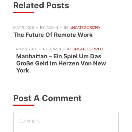
Related Posts
MAY 9, 2026
BY: ADMIN
IN:
UNCATEGORIZED
The Future Of Remote Work
MAY 8, 2026
BY: ADMIN
IN:
UNCATEGORIZED
Manhattan – Ein Spiel Um Das
Große Geld Im Herzen Von New
York
Post A Comment