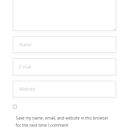
Save my name, email, and website in this browser
for the next time I comment.